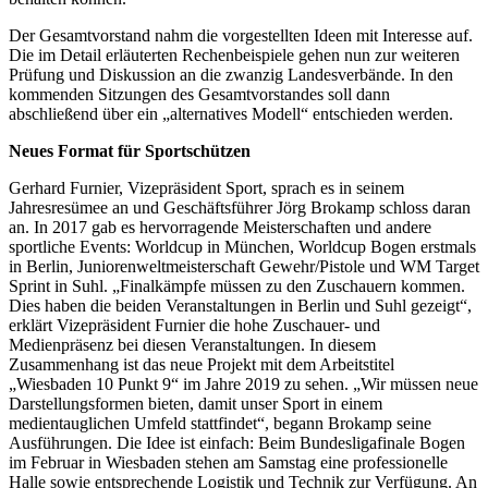
Der Gesamtvorstand nahm die vorgestellten Ideen mit Interesse auf.
Die im Detail erläuterten Rechenbeispiele gehen nun zur weiteren
Prüfung und Diskussion an die zwanzig Landesverbände. In den
kommenden Sitzungen des Gesamtvorstandes soll dann
abschließend über ein „alternatives Modell“ entschieden werden.
Neues Format für Sportschützen
Gerhard Furnier, Vizepräsident Sport, sprach es in seinem
Jahresresümee an und Geschäftsführer Jörg Brokamp schloss daran
an. In 2017 gab es hervorragende Meisterschaften und andere
sportliche Events: Worldcup in München, Worldcup Bogen erstmals
in Berlin, Juniorenweltmeisterschaft Gewehr/Pistole und WM Target
Sprint in Suhl. „Finalkämpfe müssen zu den Zuschauern kommen.
Dies haben die beiden Veranstaltungen in Berlin und Suhl gezeigt“,
erklärt Vizepräsident Furnier die hohe Zuschauer- und
Medienpräsenz bei diesen Veranstaltungen. In diesem
Zusammenhang ist das neue Projekt mit dem Arbeitstitel
„Wiesbaden 10 Punkt 9“ im Jahre 2019 zu sehen. „Wir müssen neue
Darstellungsformen bieten, damit unser Sport in einem
medientauglichen Umfeld stattfindet“, begann Brokamp seine
Ausführungen. Die Idee ist einfach: Beim Bundesligafinale Bogen
im Februar in Wiesbaden stehen am Samstag eine professionelle
Halle sowie entsprechende Logistik und Technik zur Verfügung. An