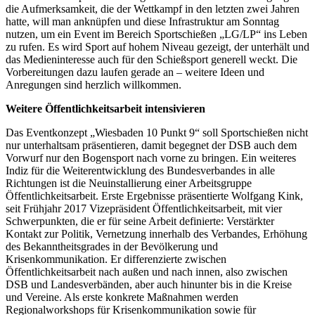
die Aufmerksamkeit, die der Wettkampf in den letzten zwei Jahren
hatte, will man anknüpfen und diese Infrastruktur am Sonntag
nutzen, um ein Event im Bereich Sportschießen „LG/LP“ ins Leben
zu rufen. Es wird Sport auf hohem Niveau gezeigt, der unterhält und
das Medieninteresse auch für den Schießsport generell weckt. Die
Vorbereitungen dazu laufen gerade an – weitere Ideen und
Anregungen sind herzlich willkommen.
Weitere Öffentlichkeitsarbeit intensivieren
Das Eventkonzept „Wiesbaden 10 Punkt 9“ soll Sportschießen nicht
nur unterhaltsam präsentieren, damit begegnet der DSB auch dem
Vorwurf nur den Bogensport nach vorne zu bringen. Ein weiteres
Indiz für die Weiterentwicklung des Bundesverbandes in alle
Richtungen ist die Neuinstallierung einer Arbeitsgruppe
Öffentlichkeitsarbeit. Erste Ergebnisse präsentierte Wolfgang Kink,
seit Frühjahr 2017 Vizepräsident Öffentlichkeitsarbeit, mit vier
Schwerpunkten, die er für seine Arbeit definierte: Verstärkter
Kontakt zur Politik, Vernetzung innerhalb des Verbandes, Erhöhung
des Bekanntheitsgrades in der Bevölkerung und
Krisenkommunikation. Er differenzierte zwischen
Öffentlichkeitsarbeit nach außen und nach innen, also zwischen
DSB und Landesverbänden, aber auch hinunter bis in die Kreise
und Vereine. Als erste konkrete Maßnahmen werden
Regionalworkshops für Krisenkommunikation sowie für