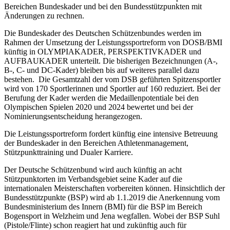
Bereichen Bundeskader und bei den Bundesstützpunkten mit
Änderungen zu rechnen.
Die Bundeskader des Deutschen Schützenbundes werden im
Rahmen der Umsetzung der Leistungssportreform von DOSB/BMI
künftig in OLYMPIAKADER, PERSPEKTIVKADER und
AUFBAUKADER unterteilt. Die bisherigen Bezeichnungen (A-,
B-, C- und DC-Kader) bleiben bis auf weiteres parallel dazu
bestehen. Die Gesamtzahl der vom DSB geführten Spitzensportler
wird von 170 Sportlerinnen und Sportler auf 160 reduziert. Bei der
Berufung der Kader werden die Medaillenpotentiale bei den
Olympischen Spielen 2020 und 2024 bewertet und bei der
Nominierungsentscheidung herangezogen.
Die Leistungssportreform fordert künftig eine intensive Betreuung
der Bundeskader in den Bereichen Athletenmanagement,
Stützpunkttraining und Dualer Karriere.
Der Deutsche Schützenbund wird auch künftig an acht
Stützpunktorten im Verbandsgebiet seine Kader auf die
internationalen Meisterschaften vorbereiten können. Hinsichtlich der
Bundesstützpunkte (BSP) wird ab 1.1.2019 die Anerkennung vom
Bundesministerium des Innern (BMI) für die BSP im Bereich
Bogensport in Welzheim und Jena wegfallen. Wobei der BSP Suhl
(Pistole/Flinte) schon reagiert hat und zukünftig auch für