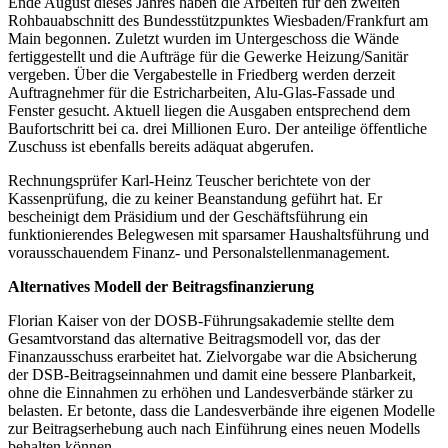
Ende August dieses Jahres haben die Arbeiten für den zweiten
Rohbauabschnitt des Bundesstützpunktes Wiesbaden/Frankfurt am
Main begonnen. Zuletzt wurden im Untergeschoss die Wände
fertiggestellt und die Aufträge für die Gewerke Heizung/Sanitär
vergeben. Über die Vergabestelle in Friedberg werden derzeit
Auftragnehmer für die Estricharbeiten, Alu-Glas-Fassade und
Fenster gesucht. Aktuell liegen die Ausgaben entsprechend dem
Baufortschritt bei ca. drei Millionen Euro. Der anteilige öffentliche
Zuschuss ist ebenfalls bereits adäquat abgerufen.
Rechnungsprüfer Karl-Heinz Teuscher berichtete von der
Kassenprüfung, die zu keiner Beanstandung geführt hat. Er
bescheinigt dem Präsidium und der Geschäftsführung ein
funktionierendes Belegwesen mit sparsamer Haushaltsführung und
vorausschauendem Finanz- und Personalstellenmanagement.
Alternatives Modell der Beitragsfinanzierung
Florian Kaiser von der DOSB-Führungsakademie stellte dem
Gesamtvorstand das alternative Beitragsmodell vor, das der
Finanzausschuss erarbeitet hat. Zielvorgabe war die Absicherung
der DSB-Beitragseinnahmen und damit eine bessere Planbarkeit,
ohne die Einnahmen zu erhöhen und Landesverbände stärker zu
belasten. Er betonte, dass die Landesverbände ihre eigenen Modelle
zur Beitragserhebung auch nach Einführung eines neuen Modells
behalten können.