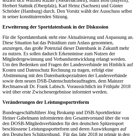
setzten sich Wilfried Ritzke (Niedersachsen), Hans Bösl (Bayern),
Herbert Stattnik (Oberpfalz), Karl Heinz (Sachsen) und Günter
Schröder (Hamburg) durch. Den Vorsitz wählt der Ausschuss selbst
in seiner konstituierenden Sitzung.
Erweiterung der Sportdatenbank in der Diskussion
Für die Sportdatenbank steht eine Aktualisierung und Anpassung an.
Diese Situation hat das Präsidium zum Anlass genommen,
anzuregen, das große Potenzial dieser Datenbank in Zukunft mehr
zu nutzen. Es sollen dadurch Erkenntnisse zum Nutzen der
Mitgliedergewinnung und Verbandsentwicklung erlangt werden.
Um den Bedenken und Fragen der Landesverbände im Hinblick auf
Kosten und Datenschutz Rechnung zu tragen, erfolgt eine
Abstimmung mit den Datenbankspezialisten der Landesverbände
sowie dem neuen DSB-Datenschutzbeauftragten, dem Mainzer
Rechtsanwalt Dr. Frank Labisch. Voraussichtlich im Frühjahr 2018
wird über erste Zwischenergebnisse informiert werden.
Veränderungen der Leistungssportreform
Bundesgeschäftsführer Jörg Brokamp und DSB-Sportdirektor
Heiner Gabelmann informierten den Gesamtvorstand über die von
den DOSB-Mitgliedsverbänden für den deutschen Spitzensport
beschlossene Leistungssportreform und deren Auswirkungen auf
den Deutschen Schützenbund. Für das Jahr 2018 ist primär in den