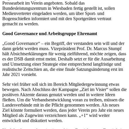
Pressearbeit im Verein angeboten. Sobald das
Bundesleistungszentrum in Wiesbaden fertig gestellt ist, sollen
Medienvertreter eingeladen werden, um über Sport- und
Bogenschießen informiert und mit den Sportgeräten vertraut
gemacht zu werden.
Good Governance und Arbeitsgruppe Ehrenamt
„Good Governance“ – ein Begriff, der verstanden sein will und der
dann gelebt werden muss. Vizepräsident Prof. Dr. Marcus Stumpf
hält Absichtserklärungen für wenig zielführend, möchte zeigen, dass
es der DSB damit ernst meint. Deshalb setzt er für die Ausarbeitung
und Umsetzung einer Strategie eine entsprechend langfristige und
realistische Zeitschien an, die eine finale Satzungsänderung erst im
Jahr 2021 vorsieht.
Sehr viel früher soll sich im Bereich Mitgliedergewinnung etwas
bewegen. Nach Abschluss der Kampagne „Ziel im Visier“ sollen die
positiven Akzente daraus genutzt werden und in weitere Ideen
fließen. Um die Verbandsentwicklung voran zu treiben, müssen die
Landesverbände mit in die Pflicht genommen werden. Als neues
Ziel könnte formuliert werden, dass jeder Verein pro Jahr ein neues
Mitglied als Zugewinn verzeichnen kann. „+1“ wird weiter
entwickelt und diskutiert werden.