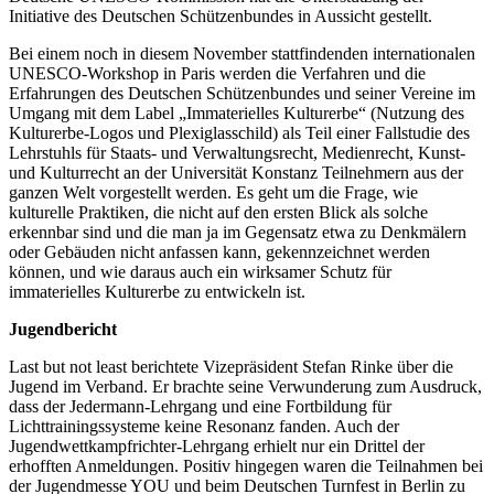
Initiative des Deutschen Schützenbundes in Aussicht gestellt.
Bei einem noch in diesem November stattfindenden internationalen
UNESCO-Workshop in Paris werden die Verfahren und die
Erfahrungen des Deutschen Schützenbundes und seiner Vereine im
Umgang mit dem Label „Immaterielles Kulturerbe“ (Nutzung des
Kulturerbe-Logos und Plexiglasschild) als Teil einer Fallstudie des
Lehrstuhls für Staats- und Verwaltungsrecht, Medienrecht, Kunst-
und Kulturrecht an der Universität Konstanz Teilnehmern aus der
ganzen Welt vorgestellt werden. Es geht um die Frage, wie
kulturelle Praktiken, die nicht auf den ersten Blick als solche
erkennbar sind und die man ja im Gegensatz etwa zu Denkmälern
oder Gebäuden nicht anfassen kann, gekennzeichnet werden
können, und wie daraus auch ein wirksamer Schutz für
immaterielles Kulturerbe zu entwickeln ist.
Jugendbericht
Last but not least berichtete Vizepräsident Stefan Rinke über die
Jugend im Verband. Er brachte seine Verwunderung zum Ausdruck,
dass der Jedermann-Lehrgang und eine Fortbildung für
Lichttrainingssysteme keine Resonanz fanden. Auch der
Jugendwettkampfrichter-Lehrgang erhielt nur ein Drittel der
erhofften Anmeldungen. Positiv hingegen waren die Teilnahmen bei
der Jugendmesse YOU und beim Deutschen Turnfest in Berlin zu