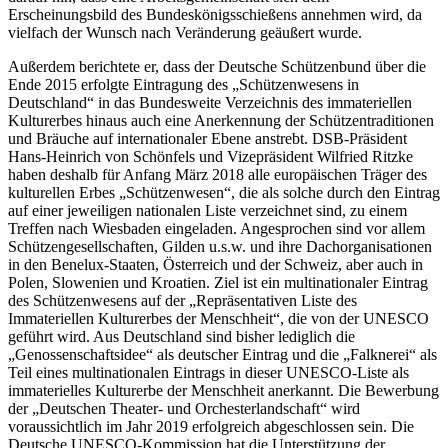
Erscheinungsbild des Bundeskönigsschießens annehmen wird, da
vielfach der Wunsch nach Veränderung geäußert wurde.
Außerdem berichtete er, dass der Deutsche Schützenbund über die
Ende 2015 erfolgte Eintragung des „Schützenwesens in
Deutschland“ in das Bundesweite Verzeichnis des immateriellen
Kulturerbes hinaus auch eine Anerkennung der Schützentraditionen
und Bräuche auf internationaler Ebene anstrebt. DSB-Präsident
Hans-Heinrich von Schönfels und Vizepräsident Wilfried Ritzke
haben deshalb für Anfang März 2018 alle europäischen Träger des
kulturellen Erbes „Schützenwesen“, die als solche durch den Eintrag
auf einer jeweiligen nationalen Liste verzeichnet sind, zu einem
Treffen nach Wiesbaden eingeladen. Angesprochen sind vor allem
Schützengesellschaften, Gilden u.s.w. und ihre Dachorganisationen
in den Benelux-Staaten, Österreich und der Schweiz, aber auch in
Polen, Slowenien und Kroatien. Ziel ist ein multinationaler Eintrag
des Schützenwesens auf der „Repräsentativen Liste des
Immateriellen Kulturerbes der Menschheit“, die von der UNESCO
geführt wird. Aus Deutschland sind bisher lediglich die
„Genossenschaftsidee“ als deutscher Eintrag und die „Falknerei“ als
Teil eines multinationalen Eintrags in dieser UNESCO-Liste als
immaterielles Kulturerbe der Menschheit anerkannt. Die Bewerbung
der „Deutschen Theater- und Orchesterlandschaft“ wird
voraussichtlich im Jahr 2019 erfolgreich abgeschlossen sein. Die
Deutsche UNESCO-Kommission hat die Unterstützung der