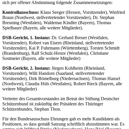
sich per offener Abstimmung folgende Zusammensetzungen:
Kontrollausschuss:
Klaus Seeger (Hessen, Vorsitzender), Winfried
Braun (Nordwest, stellvertretender Vorsitzender), Dr. Stephan
Breuning (Westfalen), Waldemar Kindler (Bayern), Thomas
Spielbauer (Bayern, alle weitere Mitglieder).
DSB-Gericht, 1. Instanz:
Dr. Gerhard Breuer (Westfalen,
Vorsitzender), Robert van Eisern (Rheinland, stellvertretender
Vorsitzender), Kai P. Fuhrmann (Württemberg), Torsten Schmidt
(Brandenburg), Ralf Schulz-Henze (Westfalen), Christiane
Sostmeier (Bayern, alle weitere Mitglieder)
DSB-Gericht, 2. Instanz:
Jürgen Kohlheim (Rheinland,
Vorsitzender), Willi Handorn (Saarland, stellvertretender
Vorsitzender), Dirk Bömelburg (Niedersachsen), Thomas Hansel
(Nordwest), Claudia Hüls (Westfalen), Robert Rieck (Bayern, alle
weitere Mitglieder)
Vertreter des Gesamtvorstandes im Beirat der Stiftung Deutscher
Schützenbund ist zukünftig der Präsident des Thüringer
Schützenbundes, Stephan Thon.
Für den Bundesausschuss Ehrungen gab es mehr Kandidaten als
Positionen, so dass gemäß Satzung schriftlich abzustimmen war. Es