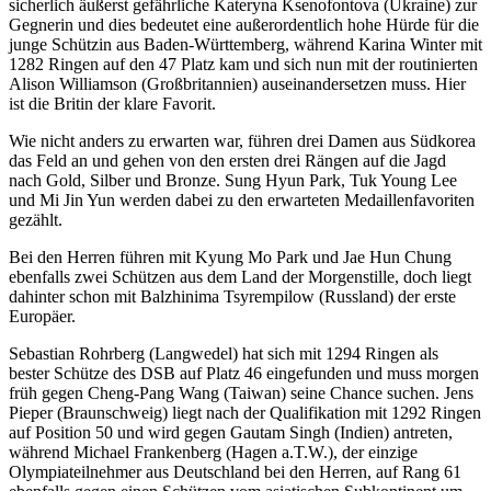
sicherlich äußerst gefährliche Kateryna Ksenofontova (Ukraine) zur
Gegnerin und dies bedeutet eine außerordentlich hohe Hürde für die
junge Schützin aus Baden-Württemberg, während Karina Winter mit
1282 Ringen auf den 47 Platz kam und sich nun mit der routinierten
Alison Williamson (Großbritannien) auseinandersetzen muss. Hier
ist die Britin der klare Favorit.
Wie nicht anders zu erwarten war, führen drei Damen aus Südkorea
das Feld an und gehen von den ersten drei Rängen auf die Jagd
nach Gold, Silber und Bronze. Sung Hyun Park, Tuk Young Lee
und Mi Jin Yun werden dabei zu den erwarteten Medaillenfavoriten
gezählt.
Bei den Herren führen mit Kyung Mo Park und Jae Hun Chung
ebenfalls zwei Schützen aus dem Land der Morgenstille, doch liegt
dahinter schon mit Balzhinima Tsyrempilow (Russland) der erste
Europäer.
Sebastian Rohrberg (Langwedel) hat sich mit 1294 Ringen als
bester Schütze des DSB auf Platz 46 eingefunden und muss morgen
früh gegen Cheng-Pang Wang (Taiwan) seine Chance suchen. Jens
Pieper (Braunschweig) liegt nach der Qualifikation mit 1292 Ringen
auf Position 50 und wird gegen Gautam Singh (Indien) antreten,
während Michael Frankenberg (Hagen a.T.W.), der einzige
Olympiateilnehmer aus Deutschland bei den Herren, auf Rang 61