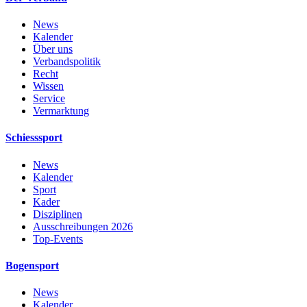
News
Kalender
Über uns
Verbandspolitik
Recht
Wissen
Service
Vermarktung
Schiesssport
News
Kalender
Sport
Kader
Disziplinen
Ausschreibungen 2026
Top-Events
Bogensport
News
Kalender