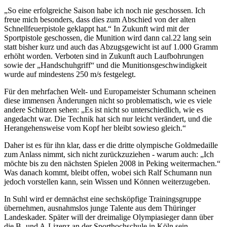
„So eine erfolgreiche Saison habe ich noch nie geschossen. Ich
freue mich besonders, dass dies zum Abschied von der alten
Schnellfeuerpistole geklappt hat.“ In Zukunft wird mit der
Sportpistole geschossen, die Munition wird dann cal.22 lang sein
statt bisher kurz und auch das Abzugsgewicht ist auf 1.000 Gramm
erhöht worden. Verboten sind in Zukunft auch Laufbohrungen
sowie der „Handschuhgriff“ und die Munitionsgeschwindigkeit
wurde auf mindestens 250 m/s festgelegt.
Für den mehrfachen Welt- und Europameister Schumann scheinen
diese immensen Änderungen nicht so problematisch, wie es viele
andere Schützen sehen: „Es ist nicht so unterschiedlich, wie es
angedacht war. Die Technik hat sich nur leicht verändert, und die
Herangehensweise vom Kopf her bleibt sowieso gleich.“
Daher ist es für ihn klar, dass er die dritte olympische Goldmedaille
zum Anlass nimmt, sich nicht zurückzuziehen - warum auch: „Ich
möchte bis zu den nächsten Spielen 2008 in Peking weitermachen.“
Was danach kommt, bleibt offen, wobei sich Ralf Schumann nun
jedoch vorstellen kann, sein Wissen und Können weiterzugeben.
In Suhl wird er demnächst eine sechsköpfige Trainingsgruppe
übernehmen, ausnahmslos junge Talente aus dem Thüringer
Landeskader. Später will der dreimalige Olympiasieger dann über
die B- und A-Lizenz an der Sporthochschule in Köln sein