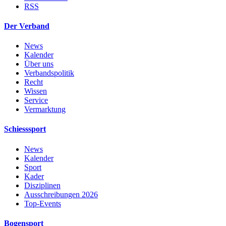
RSS
Der Verband
News
Kalender
Über uns
Verbandspolitik
Recht
Wissen
Service
Vermarktung
Schiesssport
News
Kalender
Sport
Kader
Disziplinen
Ausschreibungen 2026
Top-Events
Bogensport