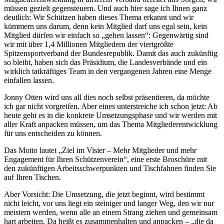
müssen gezielt gegensteuern. Und auch hier sage ich Ihnen ganz
deutlich: Wir Schützen haben dieses Thema erkannt und wir
kümmern uns darum, denn kein Mitglied darf uns egal sein, kein
Mitglied dürfen wir einfach so „gehen lassen“: Gegenwärtig sind
wir mit über 1,4 Millionen Mitgliedern der viertgrößte
Spitzensportverband der Bundesrepublik. Damit das auch zukünftig
so bleibt, haben sich das Präsidium, die Landesverbände und ein
wirklich tatkräftiges Team in den vergangenen Jahren eine Menge
einfallen lassen.
Jonny Otten wird uns all dies noch selbst präsentieren, da möchte
ich gar nicht vorgreifen. Aber eines unterstreiche ich schon jetzt: Ab
heute geht es in die konkrete Umsetzungsphase und wir werden mit
aller Kraft anpacken müssen, um das Thema Mitgliederentwicklung
für uns entscheiden zu können.
Das Motto lautet „Ziel im Visier – Mehr Mitglieder und mehr
Engagement für Ihren Schützenverein“, eine erste Broschüre mit
den zukünftigen Arbeitsschwerpunkten und Tischfahnen finden Sie
auf Ihren Tischen.
Aber Vorsicht: Die Umsetzung, die jetzt beginnt, wird bestimmt
nicht leicht, vor uns liegt ein steiniger und langer Weg, den wir nur
meistern werden, wenn alle an einem Strang ziehen und gemeinsam
hart arbeiten. Da heißt es zusammenhalten und anpacken – „die da