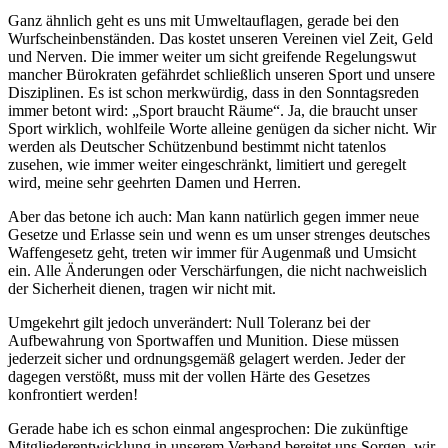
Ganz ähnlich geht es uns mit Umweltauflagen, gerade bei den
Wurfscheinbenständen. Das kostet unseren Vereinen viel Zeit, Geld
und Nerven. Die immer weiter um sicht greifende Regelungswut
mancher Bürokraten gefährdet schließlich unseren Sport und unsere
Disziplinen. Es ist schon merkwürdig, dass in den Sonntagsreden
immer betont wird: „Sport braucht Räume“. Ja, die braucht unser
Sport wirklich, wohlfeile Worte alleine genügen da sicher nicht. Wir
werden als Deutscher Schützenbund bestimmt nicht tatenlos
zusehen, wie immer weiter eingeschränkt, limitiert und geregelt
wird, meine sehr geehrten Damen und Herren.
Aber das betone ich auch: Man kann natürlich gegen immer neue
Gesetze und Erlasse sein und wenn es um unser strenges deutsches
Waffengesetz geht, treten wir immer für Augenmaß und Umsicht
ein. Alle Änderungen oder Verschärfungen, die nicht nachweislich
der Sicherheit dienen, tragen wir nicht mit.
Umgekehrt gilt jedoch unverändert: Null Toleranz bei der
Aufbewahrung von Sportwaffen und Munition. Diese müssen
jederzeit sicher und ordnungsgemäß gelagert werden. Jeder der
dagegen verstößt, muss mit der vollen Härte des Gesetzes
konfrontiert werden!
Gerade habe ich es schon einmal angesprochen: Die zukünftige
Mitgliederentwicklung in unserem Verband bereitet uns Sorgen, wir