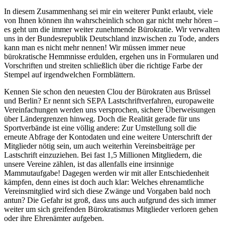
In diesem Zusammenhang sei mir ein weiterer Punkt erlaubt, viele
von Ihnen können ihn wahrscheinlich schon gar nicht mehr hören –
es geht um die immer weiter zunehmende Bürokratie. Wir verwalten
uns in der Bundesrepublik Deutschland inzwischen zu Tode, anders
kann man es nicht mehr nennen! Wir müssen immer neue
bürokratische Hemmnisse erdulden, ergehen uns in Formularen und
Vorschriften und streiten schließlich über die richtige Farbe der
Stempel auf irgendwelchen Formblättern.
Kennen Sie schon den neuesten Clou der Bürokraten aus Brüssel
und Berlin? Er nennt sich SEPA Lastschriftverfahren, europaweite
Vereinfachungen werden uns versprochen, sichere Überweisungen
über Ländergrenzen hinweg. Doch die Realität gerade für uns
Sportverbände ist eine völlig andere: Zur Umstellung soll die
erneute Abfrage der Kontodaten und eine weitere Unterschrift der
Mitglieder nötig sein, um auch weiterhin Vereinsbeiträge per
Lastschrift einzuziehen. Bei fast 1,5 Millionen Mitgliedern, die
unsere Vereine zählen, ist das allenfalls eine irrsinnige
Mammutaufgabe! Dagegen werden wir mit aller Entschiedenheit
kämpfen, denn eines ist doch auch klar: Welches ehrenamtliche
Vereinsmitglied wird sich diese Zwänge und Vorgaben bald noch
antun? Die Gefahr ist groß, dass uns auch aufgrund des sich immer
weiter um sich greifenden Bürokratismus Mitglieder verloren gehen
oder ihre Ehrenämter aufgeben.