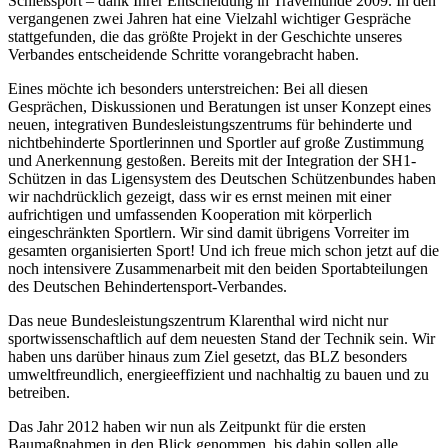
Schießsport – dank Ihrer Entscheidung in Travemünde 2009. In den
vergangenen zwei Jahren hat eine Vielzahl wichtiger Gespräche
stattgefunden, die das größte Projekt in der Geschichte unseres
Verbandes entscheidende Schritte vorangebracht haben.
Eines möchte ich besonders unterstreichen: Bei all diesen
Gesprächen, Diskussionen und Beratungen ist unser Konzept eines
neuen, integrativen Bundesleistungszentrums für behinderte und
nichtbehinderte Sportlerinnen und Sportler auf große Zustimmung
und Anerkennung gestoßen. Bereits mit der Integration der SH1-
Schützen in das Ligensystem des Deutschen Schützenbundes haben
wir nachdrücklich gezeigt, dass wir es ernst meinen mit einer
aufrichtigen und umfassenden Kooperation mit körperlich
eingeschränkten Sportlern. Wir sind damit übrigens Vorreiter im
gesamten organisierten Sport! Und ich freue mich schon jetzt auf die
noch intensivere Zusammenarbeit mit den beiden Sportabteilungen
des Deutschen Behindertensport-Verbandes.
Das neue Bundesleistungszentrum Klarenthal wird nicht nur
sportwissenschaftlich auf dem neuesten Stand der Technik sein. Wir
haben uns darüber hinaus zum Ziel gesetzt, das BLZ besonders
umweltfreundlich, energieeffizient und nachhaltig zu bauen und zu
betreiben.
Das Jahr 2012 haben wir nun als Zeitpunkt für die ersten
Baumaßnahmen in den Blick genommen, bis dahin sollen alle