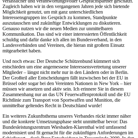
verlässlicher und verantwortungsvoller Gesprächspartner geschätzt.
Zugleich haben wir in den vergangenen Jahren jede sich bietende
Möglichkeit genutzt, um mit ganz unterschiedlichen
Interessensgruppen ins Gespräch zu kommen, Standpunkte
auszutauschen und zukünftige Entwicklungen zu diskutieren.
Genauso nutzen wir die neuen Medien zur unmittelbaren
Kommunikation. Das sind wir einer interessierten Öffentlichkeit
schuldig und dafür danke ich allen im Bundesverband, in den
Landesverbänden und Vereinen, die hieran mit großem Einsatz
mitgearbeitet haben.
Und noch etwas: Der Deutsche Schützenbund kümmert sich
entschieden um eine angemessene Interessensvertretung unserer
Mitglieder – längst nicht mehr nur in den Ländern oder in Berlin.
Der Großteil aller Entscheidungen fällt inzwischen bei der EU in
Brüssel oder sogar bei den Vereinten Nationen in New York – hier
müssen wir ansetzen und aktiv sein. Ich erinnere Sie in diesem
Zusammenhang nur an das UN Feuerwaffenprotokoll und die EU
Richtlinie zum Transport von Sportwaffen und Munition, die
unmittelbar geltendes Recht in Deutschland wurde!
Ein weiteres Zukunftsthema unseres Verbandes rückt immer näher
und die konkrete Umsetzungsphase steht unmittelbar bevor: Das
Bundesleistungszentrum Wiesbaden-Klarenthal wird umfassend
modernisiert und fit gemacht für die zukünftigen Anforderungen im