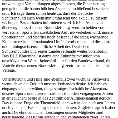
notwendigen Verhandlungen abgeschlossen, die Finanzierung
geregelt und die baurechtlichen Aspekte abschließend beschieden
sein. Ich sage Ihnen schon heute zu, dass der Deutsche
Schützenbund auch weiterhin umfassend und aktuell zu diesem
wichtigen Bauvorhaben informieren wird. Ich bin fest davon
überzeugt, dass das neue Bundesleistungszentrum beiden von uns
vertretenen Sportarten zusätzlichen Auftrieb verleihen wird, unsere
Sportlerinnen und Sportler noch besser auf die stetig wachsende
Konkurrenz im internationalen Umfeld vorbereiten und die sport-
und trainingswissenschaftliche Arbeit des Deutschen
Schützenbundes und seiner Landesverbände weiter voranbringt.
Das BLZ Klarenthal ist damit eine Zukunftsinvestition von
unschätzbarem Wert – keinesfalls nur für den Bundesverband, die
Vorteile dieses neuen Bundesleistungszentrums reichen bis in die
Vereine.
Unterstützung und Hilfe sind ebenfalls zwei wichtige Stichworte,
wenn ich an die Zukunft unseres Verbandes denke. Ich habe es
eingangs schon erwähnt, die gesamtgesellschaftliche Akzeptanz
unseres Sports und unserer Tradition ist in den vergangenen Jahren
in erheblichem Maße in das Zentrum der Aufmerksamkeit gerückt.
Das ist ohne Frage ein Themenfeld, dem wir in den nächsten Jahren
noch viel mehr Beachtung schenken müssen. Zugleich sage ich aber
auch: Die ehrenamtlichen Leistungen unserer Mitglieder sind
herausragend, das ist mir gerade in den vergangenen zwei Jahren