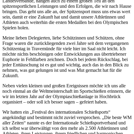
Landesverbände, hängen auch zu einem großen Teil an den
spitzensportlichen Leistungen und den Erfolgen, die wir nach Hause
bringen. Das geht uns alle an, der Spitzensport muss uns etwas wert
sein, damit er eine Zukunft hat und damit unsere Athletinnen und
Athleten auch weiterhin die ersten Medaillen bei den Olympischen
Spielen holen.
Meine lieben Delegierten, liebe Schützinnen und Schützen, ohne
Frage waren die zurückliegenden zwei Jahre seit dem vergangenen
Schützentag in Travemünde für viele hier im Saal nicht leicht. Ich
möchte nichts beschönigen oder Entwicklungen aus übertriebener
Euphorie in Fehlfarben zeichnen. Doch bei jedem Rückschlag, bei
jeder Enttäuschung ist es gut und wichtig, auch das in den Blick zu
nehmen, was gut gelungen ist und was Mut gemacht hat für die
Zukunft.
Neben vielen kleinen und großen Ereignissen möchte ich uns alle
noch einmal an die Weltmeisterschaft im Sportschießen erinnern, die
wir im letzten Jahr auf der Olympiaschießanlage in Hochbrück
organisiert – oder soll ich besser sagen – gefeiert haben.
Wir hatten ein „Festival des internationalen Schießsports“
angekündigt und bestimmt nicht zuviel versprochen. „Die beste WM
aller Zeiten“ nannte es der Internationale Schießsportverband und
ich selbst war überwältigt von den mehr als 2.500 Athletinnen und
Athleten, ihren Leistungen, ihrem friedlichen und harmonischen