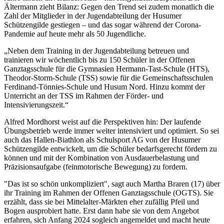
Ältermann zieht Bilanz: Gegen den Trend sei zudem monatlich die
Zahl der Mitglieder in der Jugendabteilung der Husumer
Schützengilde gestiegen – und das sogar während der Corona-
Pandemie auf heute mehr als 50 Jugendliche.
„Neben dem Training in der Jugendabteilung betreuen und
trainieren wir wöchentlich bis zu 150 Schüler in der Offenen
Ganztagsschule für die Gymnasien Hermann-Tast-Schule (HTS),
Theodor-Storm-Schule (TSS) sowie für die Gemeinschaftsschulen
Ferdinand-Tönnies-Schule und Husum Nord. Hinzu kommt der
Unterricht an der TSS im Rahmen der Förder- und
Intensivierungszeit.“
Alfred Mordhorst weist auf die Perspektiven hin: Der laufende
Übungsbetrieb werde immer weiter intensiviert und optimiert. So sei
auch das Hallen-Biathlon als Schulsport AG von der Husumer
Schützengilde entwickelt, um die Schüler bedarfsgerecht fördern zu
können und mit der Kombination von Ausdauerbelastung und
Präzisionsaufgabe (feinmotorische Bewegung) zu fordern.
"Das ist so schön unkompliziert", sagt auch Martha Braren (17) über
ihr Training im Rahmen der Offenen Ganztagsschule (OGTS). Sie
erzählt, dass sie bei Mittelalter-Märkten eher zufällig Pfeil und
Bogen ausprobiert hatte. Erst dann habe sie von dem Angebot
erfahren, sich Anfang 2024 sogleich angemeldet und macht heute