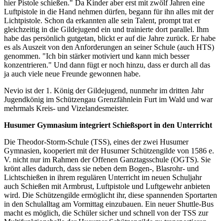
hier Pistole schießen." Da Kinder aber erst mit zwölf Jahren eine
Luftpistole in die Hand nehmen dürfen, begann für ihn alles mit der
Lichtpistole. Schon da erkannten alle sein Talent, prompt trat er
gleichzeitig in die Gildejugend ein und trainierte dort parallel. Ihm
habe das persönlich gutgetan, blickt er auf die Jahre zurück. Er habe
es als Auszeit von den Anforderungen an seiner Schule (auch HTS)
genommen. "Ich bin stärker motiviert und kann mich besser
konzentrieren." Und dann fügt er noch hinzu, dass er durch all das
ja auch viele neue Freunde gewonnen habe.
Nevio ist der 1. König der Gildejugend, nunmehr im dritten Jahr
Jugendkönig im Schützengau Grenzfähnlein Furt im Wald und war
mehrmals Kreis- und Vizelandesmeister.
Husumer Gymnasium integriert Schießsport in den Unterricht
Die Theodor-Storm-Schule (TSS), eines der zwei Husumer
Gymnasien, kooperiert mit der Husumer Schützengilde von 1586 e.
V. nicht nur im Rahmen der Offenen Ganztagsschule (OGTS). Sie
krönt alles dadurch, dass sie neben dem Bogen-, Blasrohr- und
Lichtschießen in ihrem regulären Unterricht im neuen Schuljahr
auch Schießen mit Armbrust, Luftpistole und Luftgewehr anbieten
wird. Die Schützengilde ermöglicht ihr, diese spannenden Sportarten
in den Schulalltag am Vormittag einzubauen. Ein neuer Shuttle-Bus
macht es möglich, die Schüler sicher und schnell von der TSS zur