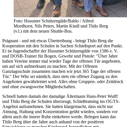
Foto: Husumer Schützengilde/Bahlo / Alfred
Mordhorst, Nils Peters, Martin Kindl und Thilo Berg
(v.l.) mit dem neuen Shuttle-Bus.
Prägnant - und mit etwas Übertreibung - bringt Thilo Berg die
Kooperation mit den Schulen in Sachen Schießsport auf den Punkt.
Er ist Jugendschaffer der Husumer Schützengilde von 1586 e. V.
und DOSB-Trainer für Bogen, Gewehr und Pistole: "Über Jahre
haben Vereine immer mal wieder Tage der offenen Tür angeboten,
um auf sich aufmerksam zu machen. Mit der Offenen
Ganztagsschule zusammen machen wir jetzt 365 Tage der offenen
Tür." Der Witz sei nämlich, dass stets ein offener Zugang zu den
Angeboten gewährleistet wird. Alles ohne Gruppen- oder Zeitdruck
und ohne zwangsweise Mitgliedschaften.
Schnell hatten damals der damalige Ältermann Hans-Peter Wulff
und Thilo Berg die Schulen überzeugt, Schießtraining ins OGTS-
Angebot aufzunehmen. Sie hatten klargemacht, dass nicht nur
Atmung, Haltung und Konzentration geübt würden, sondern vor
allem auch die innere Ruhe einkehren werde. Belegen kann das
Thilo Berg über die Jahre auch anhand von der positiven
Entwicklung so mancher Kinderund Jugendlichen mit