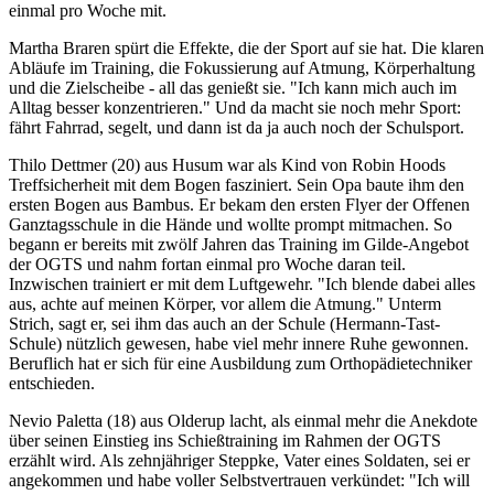
einmal pro Woche mit.
Martha Braren spürt die Effekte, die der Sport auf sie hat. Die klaren
Abläufe im Training, die Fokussierung auf Atmung, Körperhaltung
und die Zielscheibe - all das genießt sie. "Ich kann mich auch im
Alltag besser konzentrieren." Und da macht sie noch mehr Sport:
fährt Fahrrad, segelt, und dann ist da ja auch noch der Schulsport.
Thilo Dettmer (20) aus Husum war als Kind von Robin Hoods
Treffsicherheit mit dem Bogen fasziniert. Sein Opa baute ihm den
ersten Bogen aus Bambus. Er bekam den ersten Flyer der Offenen
Ganztagsschule in die Hände und wollte prompt mitmachen. So
begann er bereits mit zwölf Jahren das Training im Gilde-Angebot
der OGTS und nahm fortan einmal pro Woche daran teil.
Inzwischen trainiert er mit dem Luftgewehr. "Ich blende dabei alles
aus, achte auf meinen Körper, vor allem die Atmung." Unterm
Strich, sagt er, sei ihm das auch an der Schule (Hermann-Tast-
Schule) nützlich gewesen, habe viel mehr innere Ruhe gewonnen.
Beruflich hat er sich für eine Ausbildung zum Orthopädietechniker
entschieden.
Nevio Paletta (18) aus Olderup lacht, als einmal mehr die Anekdote
über seinen Einstieg ins Schießtraining im Rahmen der OGTS
erzählt wird. Als zehnjähriger Steppke, Vater eines Soldaten, sei er
angekommen und habe voller Selbstvertrauen verkündet: "Ich will