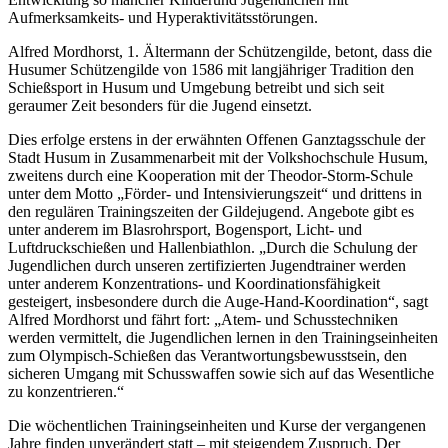
Aufmerksamkeits- und Hyperaktivitätsstörungen.
Alfred Mordhorst, 1. Ältermann der Schützengilde, betont, dass die
Husumer Schützengilde von 1586 mit langjähriger Tradition den
Schießsport in Husum und Umgebung betreibt und sich seit
geraumer Zeit besonders für die Jugend einsetzt.
Dies erfolge erstens in der erwähnten Offenen Ganztagsschule der
Stadt Husum in Zusammenarbeit mit der Volkshochschule Husum,
zweitens durch eine Kooperation mit der Theodor-Storm-Schule
unter dem Motto „Förder- und Intensivierungszeit“ und drittens in
den regulären Trainingszeiten der Gildejugend. Angebote gibt es
unter anderem im Blasrohrsport, Bogensport, Licht- und
Luftdruckschießen und Hallenbiathlon. „Durch die Schulung der
Jugendlichen durch unseren zertifizierten Jugendtrainer werden
unter anderem Konzentrations- und Koordinationsfähigkeit
gesteigert, insbesondere durch die Auge-Hand-Koordination“, sagt
Alfred Mordhorst und fährt fort: „Atem- und Schusstechniken
werden vermittelt, die Jugendlichen lernen in den Trainingseinheiten
zum Olympisch-Schießen das Verantwortungsbewusstsein, den
sicheren Umgang mit Schusswaffen sowie sich auf das Wesentliche
zu konzentrieren.“
Die wöchentlichen Trainingseinheiten und Kurse der vergangenen
Jahre finden unverändert statt – mit steigendem Zuspruch. Der