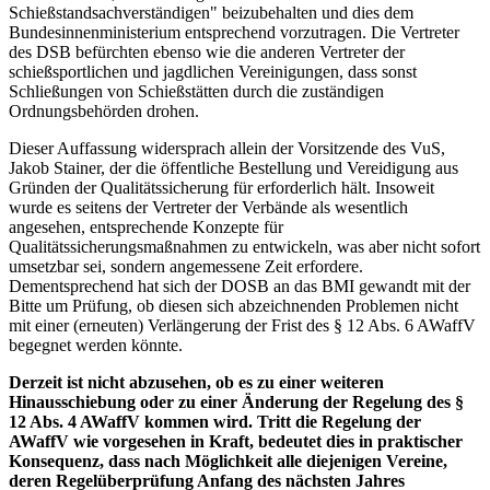
Schießstandsachverständigen" beizubehalten und dies dem
Bundesinnenministerium entsprechend vorzutragen. Die Vertreter
des DSB befürchten ebenso wie die anderen Vertreter der
schießsportlichen und jagdlichen Vereinigungen, dass sonst
Schließungen von Schießstätten durch die zuständigen
Ordnungsbehörden drohen.
Dieser Auffassung widersprach allein der Vorsitzende des VuS,
Jakob Stainer, der die öffentliche Bestellung und Vereidigung aus
Gründen der Qualitätssicherung für erforderlich hält. Insoweit
wurde es seitens der Vertreter der Verbände als wesentlich
angesehen, entsprechende Konzepte für
Qualitätssicherungsmaßnahmen zu entwickeln, was aber nicht sofort
umsetzbar sei, sondern angemessene Zeit erfordere.
Dementsprechend hat sich der DOSB an das BMI gewandt mit der
Bitte um Prüfung, ob diesen sich abzeichnenden Problemen nicht
mit einer (erneuten) Verlängerung der Frist des § 12 Abs. 6 AWaffV
begegnet werden könnte.
Derzeit ist nicht abzusehen, ob es zu einer weiteren
Hinausschiebung oder zu einer Änderung der Regelung des §
12 Abs. 4 AWaffV kommen wird. Tritt die Regelung der
AWaffV wie vorgesehen in Kraft, bedeutet dies in praktischer
Konsequenz, dass nach Möglichkeit alle diejenigen Vereine,
deren Regelüberprüfung Anfang des nächsten Jahres