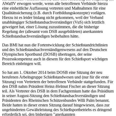
AWaffV erwogen werde, wenn alle betroffenen Verbände hierzu
eine einheitliche Auffassung vertreten und Maßnahmen für eine
Qualitätssicherung (z.B. durch Fortbildungskonzepte) vorlägen.
Hierzu ist es leider bislang nicht gekommen, weil der Verband
unabhängiger Schießstandsachverständiger (VuS) sich letztlich
geweigert hat, einer Lösung zuzustimmen, die die bisherige
Regelung der (allesamt vom DSB ausgebildeten) anerkannten
Schießstandsachverständigen beibehalten hätte.
Das BMI hat nun die Fortentwicklung der Schießstandrichtlinien
und des Schießstandsachverständigenwesens auf den Deutschen
Olympischen Sportbund (DOSB) übertragen, der seine
Prozesskompetenz auch in diesem für den Schießsport wichtigen
Bereich einbringen will.
So hat am 1. Oktober 2014 beim DOSB eine Sitzung der neu
berufenen Arbeitsgruppe Schießstandwesen und (nur für die erste
Sitzung) von Vertretern der betroffenen Verbände stattgefunden. Für
den DSB nahm Präsident Heinz-Helmut Fischer an dieser Sitzung
teil. Als Vertreter des DSB in dem Fachgremium hatte das Präsidium
in seiner August-Sitzung den Schießstandsachverständigen und
Präsidenten des Rheinischen Schützenbundes Willi Palm benannt.
Beide hatten in dieser ersten Sitzung darauf hingewiesen, dass zur
ungehinderten Gewährleistung des Schießsportbetriebs es dringend
erforderlich sei, den bisherigen "anerkannten