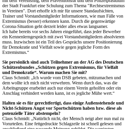
mit dem Vereinsring, dem Präventionsrat und dem Polizeipräsidium
der Stadt Frankfurt eine Schulung zum Thema "Rechtsextremismus
in Vereinen". Dort erhoffe ich mir für unsere Standaufsichten,
Trainer und Vorstandsmitglieder Informationen, wie man Fälle von
Extremismus (besser) erkennen kann. Durch die gegenwärtige
Corona-Situation geht derzeit leider alles etwas langsamer.
Ich habe bereits vor sechs Jahren eingeführt, dass jeder Bewerber
ein Kennenlerngespräch mit zwei Vorstandsmitgliedern absolvieren
muss. Inzwischen ist ein Teil des Gesprächs unsere Positionierung
für Demokratie und Vielfalt sowie gegen jegliche Form des
Extremismus.“
Sie persönlich sind auch Teilnehmer an der AG des Deutschen
Schützenbundes „Schützen gegen Extremismus, für Vielfalt
und Demokratie“. Warum machen Sie mit?
Claus Schmidt: „Ich wurde vom DSB gebeten, mitzumachen und
dem wollte ich mich nicht verwehren. Wenn durch das, was die
Arbeitsgruppe erarbeitet auch nur einem Verein geholfen oder ein
Anschlag verhindert werden kann, ist es jegliche Mühe wert.“
Halten sie es für gerechtfertigt, dass einige Außenstehende und
Nicht-Schützen Angst vor Sportschützen haben bzw. diese als
potenzielle Täter abstempeln?
Claus Schmidt: „Natürlich nicht, der Mensch neigt aber nun mal zu
Vorurteilen. Eine fettgedruckte Schlagzeile ist schnell gelesen und
anschließend eine passende Meinung gebildet. Die wenigsten