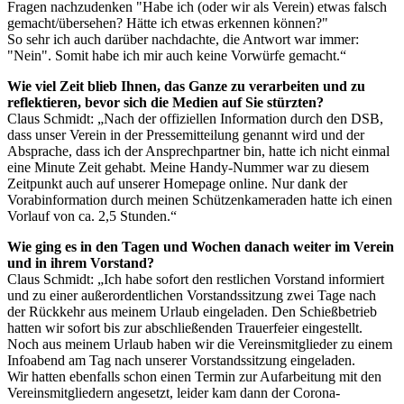
Fragen nachzudenken "Habe ich (oder wir als Verein) etwas falsch
gemacht/übersehen? Hätte ich etwas erkennen können?"
So sehr ich auch darüber nachdachte, die Antwort war immer:
"Nein". Somit habe ich mir auch keine Vorwürfe gemacht.“
Wie viel Zeit blieb Ihnen, das Ganze zu verarbeiten und zu
reflektieren, bevor sich die Medien auf Sie stürzten?
Claus Schmidt: „Nach der offiziellen Information durch den DSB,
dass unser Verein in der Pressemitteilung genannt wird und der
Absprache, dass ich der Ansprechpartner bin, hatte ich nicht einmal
eine Minute Zeit gehabt. Meine Handy-Nummer war zu diesem
Zeitpunkt auch auf unserer Homepage online. Nur dank der
Vorabinformation durch meinen Schützenkameraden hatte ich einen
Vorlauf von ca. 2,5 Stunden.“
Wie ging es in den Tagen und Wochen danach weiter im Verein
und in ihrem Vorstand?
Claus Schmidt: „Ich habe sofort den restlichen Vorstand informiert
und zu einer außerordentlichen Vorstandssitzung zwei Tage nach
der Rückkehr aus meinem Urlaub eingeladen. Den Schießbetrieb
hatten wir sofort bis zur abschließenden Trauerfeier eingestellt.
Noch aus meinem Urlaub haben wir die Vereinsmitglieder zu einem
Infoabend am Tag nach unserer Vorstandssitzung eingeladen.
Wir hatten ebenfalls schon einen Termin zur Aufarbeitung mit den
Vereinsmitgliedern angesetzt, leider kam dann der Corona-