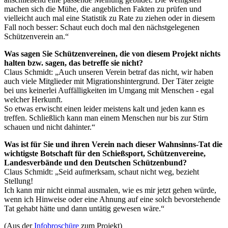
machen sich die Mühe, die angeblichen Fakten zu prüfen und
vielleicht auch mal eine Statistik zu Rate zu ziehen oder in diesem
Fall noch besser: Schaut euch doch mal den nächstgelegenen
Schützenverein an.“
Was sagen Sie Schützenvereinen, die von diesem Projekt nichts
halten bzw. sagen, das betreffe sie nicht?
Claus Schmidt: „Auch unseren Verein betraf das nicht, wir haben
auch viele Mitglieder mit Migrationshintergrund. Der Täter zeigte
bei uns keinerlei Auffälligkeiten im Umgang mit Menschen - egal
welcher Herkunft.
So etwas erwischt einen leider meistens kalt und jeden kann es
treffen. Schließlich kann man einem Menschen nur bis zur Stirn
schauen und nicht dahinter.“
Was ist für Sie und ihren Verein nach dieser Wahnsinns-Tat die
wichtigste Botschaft für den Schießsport, Schützenvereine,
Landesverbände und den Deutschen Schützenbund?
Claus Schmidt: „Seid aufmerksam, schaut nicht weg, bezieht
Stellung!
Ich kann mir nicht einmal ausmalen, wie es mir jetzt gehen würde,
wenn ich Hinweise oder eine Ahnung auf eine solch bevorstehende
Tat gehabt hätte und dann untätig gewesen wäre.“
(Aus der
Infobroschüre
zum Projekt)