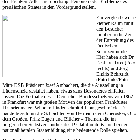
den Preußen-Adler und überhaupt Personen oder Embleme des
preußischen Staates in den Vordergrund stellen.
Ein vergleichsweise
kleiner Raum führt
den Besucher
hinüber in die Zeit
der Entstehung des
Deutschen
Schützenbundes.
Hier haben sich Dr.
Eckhard Trox (Foto
rechts) und Jörg
Endris Behrendt
(Foto links/Foto
Mitte DSB-Präsident Josef Ambacher), die die Ausstellung in
Lüdenscheid gestaltet haben, etwas ganz Besonderes einfallen
lassen: Die Festhalle des 1. Deutschen Bundesschießens von 1862
in Frankfurt war mit großen Motiven des populären Frankfurter
Historienmalers Wilhelm Lindenschmit d.J. ausgeschmückt. Es
handelte sich um die Schlachten von Hermann dem Cherusker, Otto
dem Großen, Prinz Eugen und Blücher – Themen, die im
bürgerlichen Selbstverständnis des 19. Jahrhunderts und bei der
nationalliberalen Staatenbildung eine bedeutende Rolle spielten.