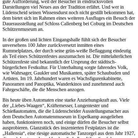
gute Aufforderung, weil der Besucher in eindrucksvollen
Darstellungen viel Neues aus der Tradition erfährt. Und wer in
Lüdenscheid seinen Wissensdurst noch nicht gestillt bekommen hat,
dem bietet sich im Rahmen eines weiteren Ausfluges ein Besuch der
Dauerausstellung auf Schloss Callenberg bei Coburg im Deutschen
Schützenmuseum an.
In der großen und lichten Eingangshalle fühlt sich der Besucher
unversehens 100 Jahre zurückversetzt inmitten eines
Rummelplatzes, der durch seine grün-weiße Beflaggung eindeutig
als Teil eines Schützenfestes auszumachen ist. Die mittelalterlichen
Schützenfeste sind bekanntlich der Ursprung der städtisch-
bürgerlichen Festkultur. Für Unterhaltung sorgte fahrendes Volk,
wie Wahrsager, Gaukler und Musikanten, später Schaubuden und
Artisten. Im 19. Jahrhundert waren es Wachsfigurenkabinette,
Panoramen und Panoptika, Wanderkinos und zunehmend auch
Fahrgeschäfte, die die Menschen anzogen.
Bis heute üben Automaten eine starke Anziehungskraft aus. Viele
der „Liebes-Waagen“, Kräftemesser, Lungentester und
Schießautomaten, die die Lüdenscheider Ausstellungsmacher aus
dem Deutschen Automatenmuseum in Espelkamp ausgeliehen
haben, funktionieren noch, und einige dürfen die Besucher selbst
ausprobieren. Glanzstück des inszenierten Festplatzes ist die
„Hallensia“, eine riesige automatische Tanzorgel aus dem Jahr 1927,