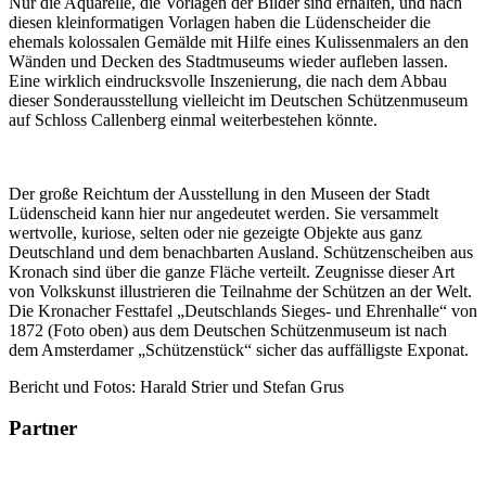
Nur die Aquarelle, die Vorlagen der Bilder sind erhalten, und nach
diesen kleinformatigen Vorlagen haben die Lüdenscheider die
ehemals kolossalen Gemälde mit Hilfe eines Kulissenmalers an den
Wänden und Decken des Stadtmuseums wieder aufleben lassen.
Eine wirklich eindrucksvolle Inszenierung, die nach dem Abbau
dieser Sonderausstellung vielleicht im Deutschen Schützenmuseum
auf Schloss Callenberg einmal weiterbestehen könnte.
Der große Reichtum der Ausstellung in den Museen der Stadt
Lüdenscheid kann hier nur angedeutet werden. Sie versammelt
wertvolle, kuriose, selten oder nie gezeigte Objekte aus ganz
Deutschland und dem benachbarten Ausland. Schützenscheiben aus
Kronach sind über die ganze Fläche verteilt. Zeugnisse dieser Art
von Volkskunst illustrieren die Teilnahme der Schützen an der Welt.
Die Kronacher Festtafel „Deutschlands Sieges- und Ehrenhalle“ von
1872 (Foto oben) aus dem Deutschen Schützenmuseum ist nach
dem Amsterdamer „Schützenstück“ sicher das auffälligste Exponat.
Bericht und Fotos: Harald Strier und Stefan Grus
Partner