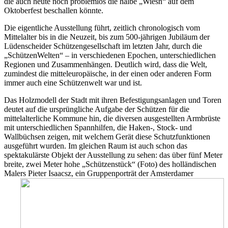
die auch heute noch problemlos die halbe „Wiesn“ auf dem
Oktoberfest beschallen könnte.
Die eigentliche Ausstellung führt, zeitlich chronologisch vom
Mittelalter bis in die Neuzeit, bis zum 500-jährigen Jubiläum der
Lüdenscheider Schützengesellschaft im letzten Jahr, durch die
„SchützenWelten“ – in verschiedenen Epochen, unterschiedlichen
Regionen und Zusammenhängen. Deutlich wird, dass die Welt,
zumindest die mitteleuropäische, in der einen oder anderen Form
immer auch eine Schützenwelt war und ist.
Das Holzmodell der Stadt mit ihren Befestigungsanlagen und Toren
deutet auf die ursprüngliche Aufgabe der Schützen für die
mittelalterliche Kommune hin, die diversen ausgestellten Armbrüste
mit unterschiedlichen Spannhilfen, die Haken-, Stock- und
Wallbüchsen zeigen, mit welchem Gerät diese Schutzfunktionen
ausgeführt wurden. Im gleichen Raum ist auch schon das
spektakulärste Objekt der Ausstellung zu sehen: das über fünf Meter
breite, zwei Meter hohe „Schützenstück“ (Foto) des holländischen
Malers
Pieter Isaacsz, ein Gruppenporträt der Amsterdamer