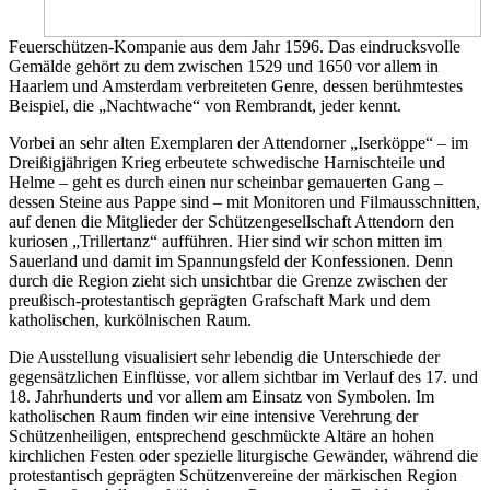
Feuerschützen-Kompanie aus dem Jahr 1596. Das eindrucksvolle
Gemälde gehört zu dem zwischen 1529 und 1650 vor allem in
Haarlem und Amsterdam verbreiteten Genre, dessen berühmtestes
Beispiel, die „Nachtwache“ von Rembrandt, jeder kennt.
Vorbei an sehr alten Exemplaren der Attendorner „Iserköppe“ – im
Dreißigjährigen Krieg erbeutete schwedische Harnischteile und
Helme – geht es durch einen nur scheinbar gemauerten Gang –
dessen Steine aus Pappe sind – mit Monitoren und Filmausschnitten,
auf denen die Mitglieder der Schützengesellschaft Attendorn den
kuriosen „Trillertanz“ aufführen. Hier sind wir schon mitten im
Sauerland und damit im Spannungsfeld der Konfessionen. Denn
durch die Region zieht sich unsichtbar die Grenze zwischen der
preußisch-protestantisch geprägten Grafschaft Mark und dem
katholischen, kurkölnischen Raum.
Die Ausstellung visualisiert sehr lebendig die Unterschiede der
gegensätzlichen Einflüsse, vor allem sichtbar im Verlauf des 17. und
18. Jahrhunderts und vor allem am Einsatz von Symbolen. Im
katholischen Raum finden wir eine intensive Verehrung der
Schützenheiligen, entsprechend geschmückte Altäre an hohen
kirchlichen Festen oder spezielle liturgische Gewänder, während die
protestantisch geprägten Schützenvereine der märkischen Region