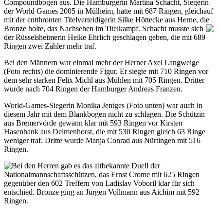
Compoundbogen aus. Die Hamburgerin Martina Schacht, Siegerin
der World Games 2005 in Mülheim, hatte mit 687 Ringen, gleichauf
mit der entthronten Titelverteidigerin Silke Höttecke aus Herne, die
Bronze
holte, das Nachsehen im Titelkampf. Schacht musste sich
der Rüsselsheimerin Heike Ehrlich geschlagen geben, die mit 689
Ringen zwei Zähler mehr traf.
Bei den Männern war einmal mehr der Herner Axel Langweige
(Foto rechts) die dominierende Figur. Er siegte mit 710 Ringen vor
dem sehr starken Felix Michl aus Mühlen mit 705 Ringen. Dritter
wurde nach 704 Ringen der Hamburger Andreas Franzen.
World-Games-Siegerin Monika Jentges (Foto unten) war auch in
diesem Jahr mit dem Blankbogen nicht zu schlagen. Die Schützin
aus Bremervörde gewann klar mit 593 Ringen vor Kirsten
Hasenbank aus Delmenhorst, die mit 530 Ringen gleich 63 Ringe
weniger traf. Dritte wurde Manja Conrad aus Nürtingen mit 516
Ringen.
Bei den Herren gab es das altbekannte Duell der
Nationalmannschaftsschützen, das Ernst Crome mit 625 Ringen
gegenüber den 602 Treffern von Ladislav Voboril klar für sich
entschied. Bronze ging an Jürgen Vollmann aus Aichim mit 592
Ringen.