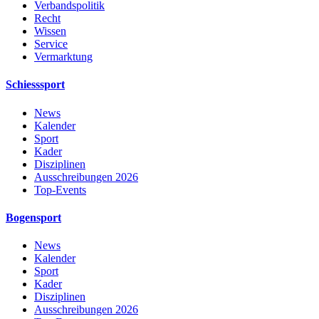
Verbandspolitik
Recht
Wissen
Service
Vermarktung
Schiesssport
News
Kalender
Sport
Kader
Disziplinen
Ausschreibungen 2026
Top-Events
Bogensport
News
Kalender
Sport
Kader
Disziplinen
Ausschreibungen 2026