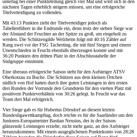
unterlag bei einer Punkteteilung gleich vier Mal und wird sich in den
nächsten Tagen erheblich steigern müssen, um eine erfolgreiche
Titelverteidigung zu vollenden.
Mit 43:13 Punkten zieht der Titelverteidiger jedoch als
Tabellenführer in die Endrunde ein, denn trotz der sieben Siege war
der Abstand der Feuchter an der Spitze zu groß, um eingeholt zu
werden. Die Schützengilde Welzheim folgt mit 40:16 Zähler auf
Rang zwei vor der FSG Tacherting, die mit fünf Siegen und einem
Unentschieden in Feucht ebenfalls überzeugen konnte und mit
36:20 Punkten den dritten Platz in der Abschlusstabelle der
Südgruppe einnimmt.
Eine überaus erfolgreiche Saison steht für den Aufsteiger ATSV
Oberkotzau zu Buche. Die Schützen aus dem kleinen Örtchen
südlich von Hof hatten durch ihre guten Leistungen in den ersten
drei Runden der Vorrunde den Grundstein für den vierten Platz mit
positivem Punkteverhältnis von 30:26 gelegt. In Feucht war das
Team drei Mal erfolgreich.
Vier Siege gab es für Hubertus Dörsdorf an diesem letzten
Bundesligawettkampftag, doch reichte es für die Saarländer um den
Junioren-Europameister Bastian Neusius, der in der Saison
glänzende Leistungen erzielte, nicht mehr ganz, an den Aufsteiger
heranzukommen. Mit einem ausgeglichenen Punktekonto von 28:28