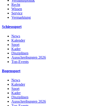
Verbandspolitik
Recht
Wissen
Service
Vermarktung
Schiesssport
News
Kalender
Sport
Kader
Disziplinen
Ausschreibungen 2026
Top-Events
Bogensport
News
Kalender
Sport
Kader
Disziplinen
Ausschreibungen 2026
Top-Events