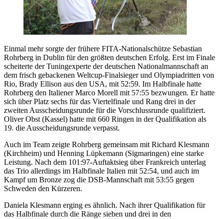
Einmal mehr sorgte der frühere FITA-Nationalschütze Sebastian
Rohrberg in Dublin für den größten deutschen Erfolg. Erst im Finale
scheiterte der Tuningexperte der deutschen Nationalmannschaft an
dem frisch gebackenen Weltcup-Finalsieger und Olympiadritten von
Rio, Brady Ellison aus den USA, mit 52:59. Im Halbfinale hatte
Rohrberg den Italiener Marco Morell mit 57:55 bezwungen. Er hatte
sich über Platz sechs für das Viertelfinale und Rang drei in der
zweiten Ausscheidungsrunde für die Vorschlussrunde qualifiziert.
Oliver Obst (Kassel) hatte mit 660 Ringen in der Qualifikation als
19. die Ausscheidungsrunde verpasst.
Auch im Team zeigte Rohrberg gemeinsam mit Richard Klesmann
(Kirchheim) und Henning Lüpkemann (Sigmaringen) eine starke
Leistung. Nach dem 101:97-Auftaktsieg über Frankreich unterlag
das Trio allerdings im Halbfinale Italien mit 52:54, und auch im
Kampf um Bronze zog die DSB-Mannschaft mit 53:55 gegen
Schweden den Kürzeren.
Daniela Klesmann erging es ähnlich. Nach ihrer Qualifikation für
das Halbfinale durch die Ränge sieben und drei in den