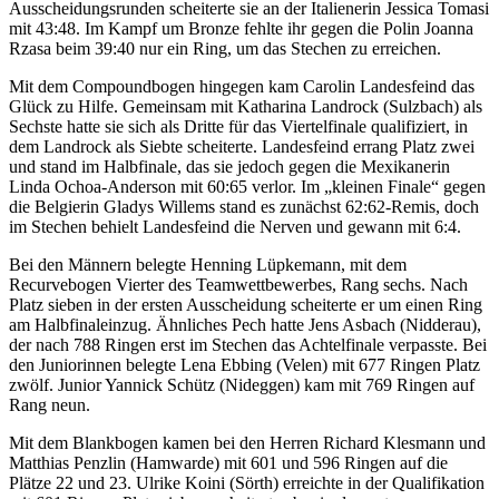
Ausscheidungsrunden scheiterte sie an der Italienerin Jessica Tomasi
mit 43:48. Im Kampf um Bronze fehlte ihr gegen die Polin Joanna
Rzasa beim 39:40 nur ein Ring, um das Stechen zu erreichen.
Mit dem Compoundbogen hingegen kam Carolin Landesfeind das
Glück zu Hilfe. Gemeinsam mit Katharina Landrock (Sulzbach) als
Sechste hatte sie sich als Dritte für das Viertelfinale qualifiziert, in
dem Landrock als Siebte scheiterte. Landesfeind errang Platz zwei
und stand im Halbfinale, das sie jedoch gegen die Mexikanerin
Linda Ochoa-Anderson mit 60:65 verlor. Im „kleinen Finale“ gegen
die Belgierin Gladys Willems stand es zunächst 62:62-Remis, doch
im Stechen behielt Landesfeind die Nerven und gewann mit 6:4.
Bei den Männern belegte Henning Lüpkemann, mit dem
Recurvebogen Vierter des Teamwettbewerbes, Rang sechs. Nach
Platz sieben in der ersten Ausscheidung scheiterte er um einen Ring
am Halbfinaleinzug. Ähnliches Pech hatte Jens Asbach (Nidderau),
der nach 788 Ringen erst im Stechen das Achtelfinale verpasste. Bei
den Juniorinnen belegte Lena Ebbing (Velen) mit 677 Ringen Platz
zwölf. Junior Yannick Schütz (Nideggen) kam mit 769 Ringen auf
Rang neun.
Mit dem Blankbogen kamen bei den Herren Richard Klesmann und
Matthias Penzlin (Hamwarde) mit 601 und 596 Ringen auf die
Plätze 22 und 23. Ulrike Koini (Sörth) erreichte in der Qualifikation