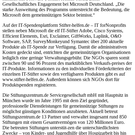
Gesellschaftliches Engagement bei Microsoft Deutschland. „Die
starke Ausweitung des Programms unterstreicht die Bedeutung, die
Microsoft dem gemeinnützigen Sektor beimisst.“
Auf der IT-Spendenplattform Stifter-helfen.de – IT forNonprofits
stellen neben Microsoft die elf IT-Stifter Adobe, Cisco Systems,
Efficient Elements, Esri, Exclaimer, GiftWorks, Laplink, O&O
Software, SAP, SurveyMonkeyund Symantec über 200 aktuelle
Produkte als IT-Spende zur Verfügung. Damit die administrativen
Kosten gedeckt sind, entrichten die gemeinnützigen Organisationen
lediglich eine geringe Verwaltungsgebühr. Die NGOs sparen somit
zwischen 90 und 96 Prozent des marktüblichen Verkaufs-preises der
IT-Produkte. Informationen zu den individuellen Förderkriterien der
einzelnen IT-Stifter sowie den verfügbaren Produkten gibt es auf
www.stifter-helfen.de. Außerdem können sich NGOs dort für
Produktspenden registrieren.
Die Stiftungszentrum.de Servicegesellschaft mbH mit Hauptsitz in
München wurde im Jahre 1995 mit dem Ziel gegründet,
professionelle Dienstleistungen für gemeinnützige Stiftungen zu
möglichst günstigen Konditionen anzubieten. Aktuell betreut
Stiftungszentrum.de 13 Partner und verwaltet insgesamt rund 850
Stiftungen mit einem Gesamtvermögen von 120 Millionen Euro.
Die betreuten Stiftungen unterstüt-zen die unterschiedlichsten
Zwecke – von Kinder- und Jugendhilfe über Hospizarbeit bis hin