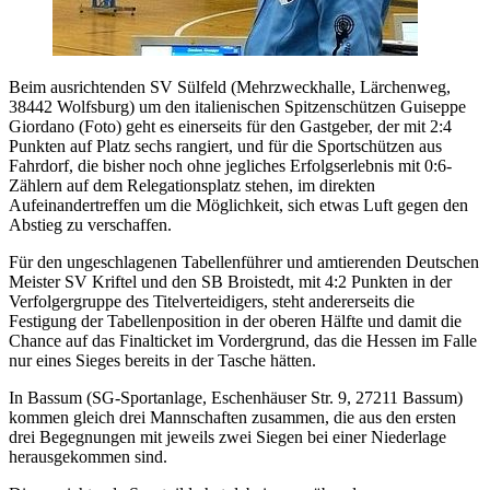
Beim ausrichtenden SV Sülfeld (Mehrzweckhalle, Lärchenweg,
38442 Wolfsburg) um den italienischen Spitzenschützen Guiseppe
Giordano (Foto) geht es einerseits für den Gastgeber, der mit 2:4
Punkten auf Platz sechs rangiert, und für die Sportschützen aus
Fahrdorf, die bisher noch ohne jegliches Erfolgserlebnis mit 0:6-
Zählern auf dem Relegationsplatz stehen, im direkten
Aufeinandertreffen um die Möglichkeit, sich etwas Luft gegen den
Abstieg zu verschaffen.
Für den ungeschlagenen Tabellenführer und amtierenden Deutschen
Meister SV Kriftel und den SB Broistedt, mit 4:2 Punkten in der
Verfolgergruppe des Titelverteidigers, steht andererseits die
Festigung der Tabellenposition in der oberen Hälfte und damit die
Chance auf das Finalticket im Vordergrund, das die Hessen im Falle
nur eines Sieges bereits in der Tasche hätten.
In Bassum (SG-Sportanlage, Eschenhäuser Str. 9, 27211 Bassum)
kommen gleich drei Mannschaften zusammen, die aus den ersten
drei Begegnungen mit jeweils zwei Siegen bei einer Niederlage
herausgekommen sind.