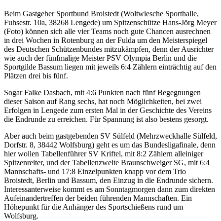
Beim Gastgeber Sportbund Broistedt (Woltwiesche Sporthalle,
Fuhsestr. 10a, 38268 Lengede) um Spitzenschütze Hans-Jörg Meyer
(Foto) können sich alle vier Teams noch gute Chancen ausrechnen
in drei Wochen in Rotenburg an der Fulda um den Meisterspiegel
des Deutschen Schützenbundes mitzukämpfen, denn der Ausrichter
wie auch der fünfmalige Meister PSV Olympia Berlin und die
Sportgilde Bassum liegen mit jeweils 6:4 Zählern einträchtig auf den
Plätzen drei bis fünf.
Sogar Falke Dasbach, mit 4:6 Punkten nach fünf Begegnungen
dieser Saison auf Rang sechs, hat noch Möglichkeiten, bei zwei
Erfolgen in Lengede zum ersten Mal in der Geschichte des Vereins
die Endrunde zu erreichen. Für Spannung ist also bestens gesorgt.
Aber auch beim gastgebenden SV Sülfeld (Mehrzweckhalle Sülfeld,
Dorfstr. 8, 38442 Wolfsburg) geht es um das Bundesligafinale, denn
hier wollen Tabellenführer SV Kriftel, mit 8:2 Zählern alleiniger
Spitzenreiter, und der Tabellenzweite Braunschweiger SG, mit 6:4
Mannschafts- und 17:8 Einzelpunkten knapp vor dem Trio
Broistedt, Berlin und Bassum, den Einzug in die Endrunde sichern.
Interessanterweise kommt es am Sonntagmorgen dann zum direkten
Aufeinandertreffen der beiden führenden Mannschaften. Ein
Höhepunkt für die Anhänger des Sportschießens rund um
Wolfsburg.