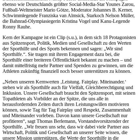
ebenso wie Deutschlands größter Social-Media-Star Younes Zarou,
Fußball-Weltmeister Mario Götze, Moderator Johannes B. Kerner,
Schwimmlegende Franziska van Almsick, Starkoch Nelson Müller,
die Bahnrad-Olympiasiegerin Kristina Vogel und Kanu-Legende
Ronny Rauhe.
Kern der Kampagne ist ein Clip (s.u.), in dem sich 18 Protagonisten
aus Spitzensport, Politik, Medien und Gesellschaft zu den Werten
der Sporthilfe und des Sports bekennen und sagen: „Wir sind
Sporthilfe.“. Sie tragen mit ihrem Engagement dazu bei, die
Sporthilfe einer breiteren Öffentlichkeit bekannt zu machen – und
damit mittelfristig mehr Partner und Spenden zu gewinnen, um die
Athleten zukünftig finanziell noch besser unterstützen zu können.
„Neben unseren Kernwerten ‚Leistung. Fairplay. Miteinander.‘
stehen wir als Sporthilfe auch für Vielfalt, Gleichberechtigung und
Inklusion. Unsere Gesellschaft braucht den Spitzensport, mit seinen
Topathleten als Vorbilder an der Spitze, die uns alle in
herausfordernden Zeiten durch ihren Leistungswillen motivieren
können, sowie Tag für Tag Fairplay und Respekt, Zusammenhalt
und Miteinander vorleben. Davon kann unsere Gesellschaft nur
profitieren“, sagt Thomas Berlemann, Vorstandsvorsitzender der
Sporthilfe. „Wir freuen uns sehr, dass wir dabei viele Partner aus
Wirtschaft, Politik und Gesellschaft an unserer Seite wissen, die
unsere Mission unterstützen, die Werte der Sporthilfe in die