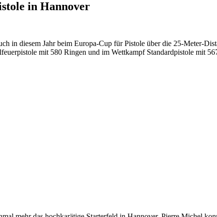
stole in Hannover
uch in diesem Jahr beim Europa-Cup für Pistole über die 25-Meter-Di
feuerpistole mit 580 Ringen und im Wettkampf Standardpistole mit 56
inmal mehr das hochkarätige Starterfeld in Hannover. Pierre Michel ko