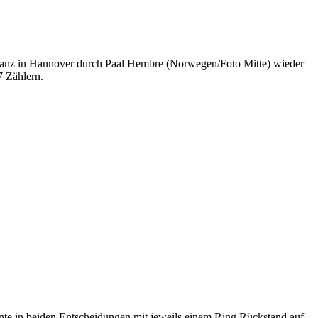
stanz in Hannover durch Paal Hembre (Norwegen/Foto Mitte) wieder
7 Zählern.
nnte in beiden Entscheidungen mit jeweils einem Ring Rückstand auf