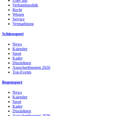
Über uns
Verbandspolitik
Recht
Wissen
Service
Vermarktung
Schiesssport
News
Kalender
Sport
Kader
Disziplinen
Ausschreibungen 2026
Top-Events
Bogensport
News
Kalender
Sport
Kader
Disziplinen
Ausschreibungen 2026