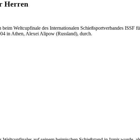
er Herren
beim Weltcupfinale des Internationalen Schießsportverbandes ISSF für 
4 in Athen, Alexei Alipow (Russland), durch.
es Weltcupfinales auf seinem heimischen Schießstand in Izmir wurde, a