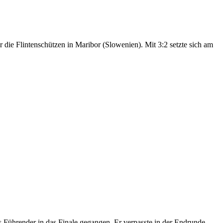
die Flintenschützen in Maribor (Slowenien). Mit 3:2 setzte sich am
ls Führender in das Finale gegangen. Er verpasste in der Endrunde