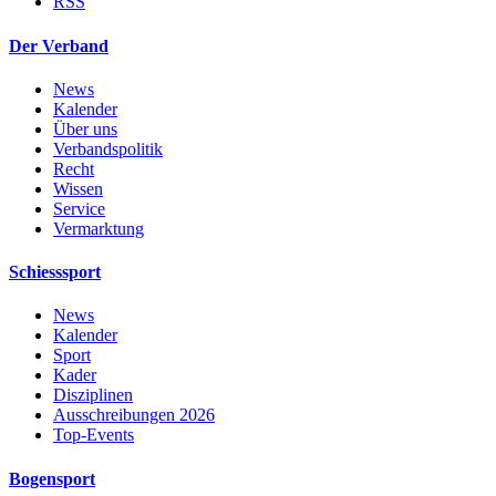
RSS
Der Verband
News
Kalender
Über uns
Verbandspolitik
Recht
Wissen
Service
Vermarktung
Schiesssport
News
Kalender
Sport
Kader
Disziplinen
Ausschreibungen 2026
Top-Events
Bogensport