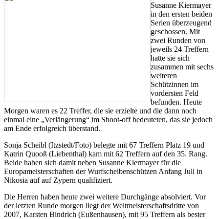
Susanne Kiermayer
in den ersten beiden
Serien überzeugend
geschossen. Mit
zwei Runden von
jeweils 24 Treffern
hatte sie sich
zusammen mit sechs
weiteren
Schützinnen im
vordersten Feld
befunden. Heute
Morgen waren es 22 Treffer, die sie erzielte und die dann noch
einmal eine „Verlängerung“ im Shoot-off bedeuteten, das sie jedoch
am Ende erfolgreich überstand.
Sonja Scheibl (Itzstedt/Foto) belegte mit 67 Treffern Platz 19 und
Katrin Quooß (Liebenthal) kam mit 62 Treffern auf den 35. Rang.
Beide haben sich damit neben Susanne Kiermayer für die
Europameisterschaften der Wurfscheibenschützen Anfang Juli in
Nikosia auf auf Zypern qualifiziert.
Die Herren haben heute zwei weitere Durchgänge absolviert. Vor
der letzten Runde morgen liegt der Weltmeisterschaftsdritte von
2007, Karsten Bindrich (Eußenhausen), mit 95 Treffern als bester