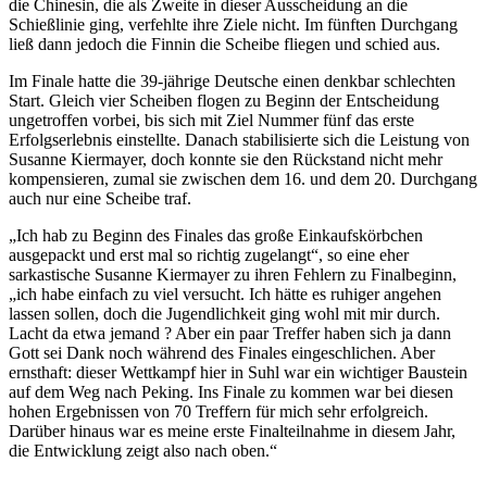
die Chinesin, die als Zweite in dieser Ausscheidung an die
Schießlinie ging, verfehlte ihre Ziele nicht. Im fünften Durchgang
ließ dann jedoch die Finnin die Scheibe fliegen und schied aus.
Im Finale hatte die 39-jährige Deutsche einen denkbar schlechten
Start. Gleich vier Scheiben flogen zu Beginn der Entscheidung
ungetroffen vorbei, bis sich mit Ziel Nummer fünf das erste
Erfolgserlebnis einstellte. Danach stabilisierte sich die Leistung von
Susanne Kiermayer, doch konnte sie den Rückstand nicht mehr
kompensieren, zumal sie zwischen dem 16. und dem 20. Durchgang
auch nur eine Scheibe traf.
„Ich hab zu Beginn des Finales das große Einkaufskörbchen
ausgepackt und erst mal so richtig zugelangt“, so eine eher
sarkastische Susanne Kiermayer zu ihren Fehlern zu Finalbeginn,
„ich habe einfach zu viel versucht. Ich hätte es ruhiger angehen
lassen sollen, doch die Jugendlichkeit ging wohl mit mir durch.
Lacht da etwa jemand ? Aber ein paar Treffer haben sich ja dann
Gott sei Dank noch während des Finales eingeschlichen. Aber
ernsthaft: dieser Wettkampf hier in Suhl war ein wichtiger Baustein
auf dem Weg nach Peking. Ins Finale zu kommen war bei diesen
hohen Ergebnissen von 70 Treffern für mich sehr erfolgreich.
Darüber hinaus war es meine erste Finalteilnahme in diesem Jahr,
die Entwicklung zeigt also nach oben.“