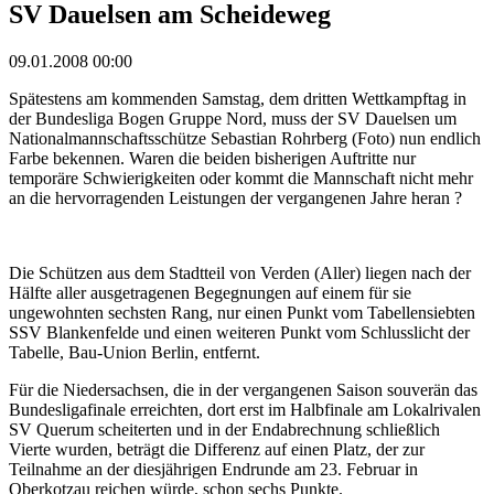
SV Dauelsen am Scheideweg
09.01.2008 00:00
Spätestens am kommenden Samstag, dem dritten Wettkampftag in
der Bundesliga Bogen Gruppe Nord, muss der SV Dauelsen um
Nationalmannschaftsschütze Sebastian Rohrberg (Foto) nun endlich
Farbe bekennen. Waren die beiden bisherigen Auftritte nur
temporäre Schwierigkeiten oder kommt die Mannschaft nicht mehr
an die hervorragenden Leistungen der vergangenen Jahre heran ?
Die Schützen aus dem Stadtteil von Verden (Aller) liegen nach der
Hälfte aller ausgetragenen Begegnungen auf einem für sie
ungewohnten sechsten Rang, nur einen Punkt vom Tabellensiebten
SSV Blankenfelde und einen weiteren Punkt vom Schlusslicht der
Tabelle, Bau-Union Berlin, entfernt.
Für die Niedersachsen, die in der vergangenen Saison souverän das
Bundesligafinale erreichten, dort erst im Halbfinale am Lokalrivalen
SV Querum scheiterten und in der Endabrechnung schließlich
Vierte wurden, beträgt die Differenz auf einen Platz, der zur
Teilnahme an der diesjährigen Endrunde am 23. Februar in
Oberkotzau reichen würde, schon sechs Punkte.