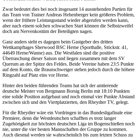
Zwar bedeutet dies bei noch insgesamt 14 ausstehenden Partien für
das Team von Trainer Andreas Hehenberger kein größeres Problem,
wenn der frühere Leistungsstand wieder abgerufen werden kann,
aber nach einem solchen schwachen Start können die Selbstzweifel
doch am Nervenkostüm der Beteiligten nagen.
Ganz anders sieht es dagegen beim Gastgeber des dritten
Wettkampftages Sherwood BSC Herne (Sporthalle, Stöckstr. 41,
44649 Herne/Wanne) aus. Die Westfalen sind die positive
Überraschung dieser Saison und liegen zusammen mit dem SV
Querum an der Spitze des Feldes. Beide Vereine haben 23:5 Punkte
auf dem Konto, die Braunschweiger stehen jedoch durch die höhere
Ringzahl auf Platz eins vor Herne.
Hinter den beiden führenden Teams hat sich der amtierende
deutsche Meister von Bergmann Borsig Berlin mit 18:10 Punkten
eine solide Position aufgebaut und noch einmal vier Punkte Abstand
zwischen sich und den Viertplatzierten, den Rheydter TV, gelegt.
Für die Rheydter wäre ein Vordringen in das Bundesligafinale eine
Premiere, denn die Westdeutschen schafften es trotz langer
Zugehörigkeit zur höchsten deutschen Liga im Bogenschießen noch
nie, unter die vier besten Mannschaften der Gruppe zu kommen.
Auch diesmal werden sie wahrscheinlich bis zum letzten Schuss zu