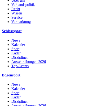
Über uns
Verbandspolitik
Recht
Wissen
Service
Vermarktung
Schiesssport
News
Kalender
Sport
Kader
Disziplinen
Ausschreibungen 2026
Top-Events
Bogensport
News
Kalender
Sport
Kader
Disziplinen
Ausschreibungen 2026