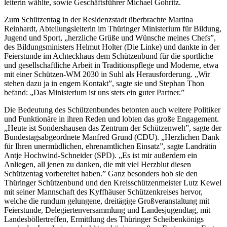
leiterin wählte, sowie Geschäfts­führer Michael Gohritz.
Zum Schützentag in der Residenzstadt über­brachte Martina
Reinhardt, Abteilungs­leiterin im Thüringer Mini­sterium für Bildung,
Jugend und Sport, „herzliche Grüße und Wünsche meines Chefs”,
des Bildungs­ministers Helmut Holter (Die Linke) und dankte in der
Feier­stunde im Achteck­haus dem Schützen­bund für die sport­liche
und gesell­schaft­liche Arbeit in Traditions­pflege und Moderne, etwa
mit einer Schützen-WM 2030 in Suhl als Heraus­forderung. „Wir
stehen dazu ja in engem Kontakt”, sagte sie und Stephan Thon
befand: „Das Ministerium ist uns stets ein guter Partner.”
Die Bedeutung des Schützen­bundes betonten auch weitere Politiker
und Funktionäre in ihren Reden und lobten das große Engage­ment.
„Heute ist Sonders­hausen das Zentrum der Schützen­welt”, sagte der
Bundestags­abge­ord­nete Manfred Grund (CDU). „Herzlichen Dank
für Ihren uner­müd­lichen, ehren­amt­lichen Einsatz”, sagte Land­rätin
Antje Hochwind-Schneider (SPD). „Es ist mir außerdem ein
Anliegen, all jenen zu danken, die mit viel Herzblut diesen
Schützen­tag vorbe­reitet haben.” Ganz besonders hob sie den
Thüringer Schützen­bund und den Kreis­schützen­meister Lutz Kewel
mit seiner Mann­schaft des Kyff­häuser Schützen­kreises hervor,
welche die rundum gelungene, dreitägige Groß­veran­stal­tung mit
Feier­stunde, Delegierten­versamm­lung und Landes­jugend­tag, mit
Landes­böller­treffen, Ermitt­lung des Thüringer Scheiben­königs