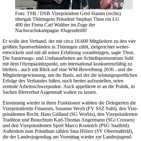
Foto: TSB / DSB-Vizepräsident Gerd Hamm (rechts)
übergab Thüringens Präsident Stephan Thon ein LG
400 der Firma Carl Walther im Zuge der
Nachwuchskampagne #Jugendtrifft!
Er wolle den Verband, der mit circa 18.600 Mitgliedern zu den vier
größten Sport­verbän­den in Thüringen zählt, zielge­richtet weiter­
entwickeln und mit all seiner Erfahrung voran­bringen, sagte Thon.
Die Sanierungs- und Umbau­arbeiten am Schieß­sport­zentrum Suhl
mit dem Olympia­stützpunkt, um inter­national konkurrenz­fähig zu
bleiben - auch mit Blick auf eine WM-Bewe­rbung 2030 - und die
Mitglieder­gewinnung, um die Basis, auf der die leistungs­sport­lichen
Erfolge des Verbandes fußen, noch breiter aufzustellen, seien
zentrale Arbeits­schwer­punkte. Auch appellierte er an die Politik, in
Sachen Blei­verbot Augen­maß walten zu lassen.
Einstimmig wieder in ihren Funktionen wählten die Delegierten die
Vize­präsi­dentin Finanzen, Susanne Weyh (FV SSZ Suhl), den Vize­
präsi­denten Recht, Hans Gülland (SG Worbis), den Vize­präsi­denten
Tradition und Brauchtum Karl-Thomas Anger­mann (SGi Crossen)
und den Vize­präsi­denten Sport Marco Krannich (PSG Saalfeld).
Außerdem zum Präsidium zählen Sina Hölzer (SV Ober­maßfeld),
die der Landes­jugend­tag am Vormittag wieder zur Landes­jugend­