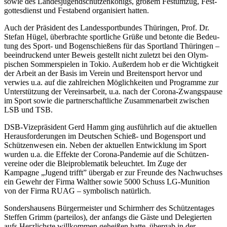
sowie des Landes­jugend­schützen­königs, großem Fest­umzug, Fest­
gottes­dienst und Fest­abend organi­siert hatten.
Auch der Präsident des Landes­sport­bundes Thüringen, Prof. Dr.
Stefan Hügel, über­brachte sport­liche Grüße und betonte die Bedeu­
tung des Sport- und Bogen­schießens für das Sport­land Thüringen –
beein­druckend unter Beweis gestellt nicht zuletzt bei den Olym­
pischen Sommer­spielen in Tokio. Außerdem hob er die Wich­tigkeit
der Arbeit an der Basis im Verein und Breiten­sport hervor und
verwies u.a. auf die zahl­reichen Möglich­keiten und Programme zur
Unter­stützung der Vereins­arbeit, u.a. nach der Corona-Zwangs­pause
im Sport sowie die partner­schaft­liche Zusam­men­arbeit zwischen
LSB und TSB.
DSB-Vizepräsident Gerd Hamm ging ausführlich auf die aktuellen
Heraus­forde­rungen im Deutschen Schieß- und Bogen­sport und
Schützen­wesen ein. Neben der aktuellen Ent­wick­lung im Sport
wurden u.a. die Effekte der Corona-Pan­demie auf die Schützen­
vereine oder die Blei­proble­matik beleuchtet. Im Zuge der
Kampagne „Jugend trifft” übergab er zur Freunde des Nach­wuchses
ein Gewehr der Firma Walther sowie 5000 Schuss LG-Munition
von der Firma RUAG – sym­bolisch natürlich.
Sondershausens Bürgermeister und Schirm­herr des Schützen­tages
Steffen Grimm (parteilos), der anfangs die Gäste und Dele­gierten
aufs Herz­lichste willkommen geheißen hatte, übergab in der