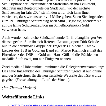
Schluss­phase der Feier­stunde den Staffel­stab an Ina Leuke­feld,
Stadt­rätin und Beige­ordnete der Stadt Suhl, wo der nächste
Schützen­tag im Jahr 2024 statt­finden wird. „Ich kann ihnen
versichern, dass wir uns sehr viel Mühe geben. Seien Sie eingeladen
zum 19. Thüringer Schützen­tag nach Suhl”, sagte sie, nachdem sie
auf die lange Schützen­tradition im Schieß­sport­mekka Suhl
verwiesen hatte.
Auch wurden zahlreiche Schützen­freunde für ihre lang­jährigen Ver­
dienste geehrt. So reiht sich Referent Leistungs­sport Dirk Schade
nun in die ehrenvolle Gruppe der Träger des Goldenen Ehren­
kreuzes des TSB in Gold am Band ein. Marco Krannich erhielt das
Ehren­kreuz des DSB in Gold und Hans Gülland die Präsi­denten­
medaille Stufe zwei, um nur Einige zu nennen.
Zwei mediale Höhepunkte umrahmten die Dele­gierten­versamm­lung:
Das neue Image­video der Thüringer Schützen­jugend ist nun online
und der Start­schuss für die neu gestal­tete Web­seite des TSB wurde
gegeben (Frei­schal­tung im Laufe der Woche).
(Jan-Thomas Markert)
Weiterführende Links
MDR-Bericht über den Schützentag und das begleitende