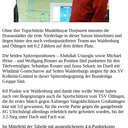
Ohne ihre Topschützin Munkhbayar Dorjsuren mussten die
Donaustädter die erste Niederlage in dieser Saison hinnehmen und
liegen hinter den noch verlustpunktfreien Teams aus Waldenburg
und Ötlingen mit 6:2 Zählern auf dem dritten Platz.
Die beiden Spitzenpositionen – Abdullah Ustaoglu sowie Michael
Heise – und Wolfgang Renner an Position fünf punkteten für den
Titelverteidiger, Sebastian Rosner und Jasna Sekaric im Duell mit
Wladimir Gontscharow auf Seiten Waldenburgs siegten für den SV
Kelheim-Gmünd in dieser Spitzenbegegnung der Bundesliga
Gruppe Süd.
8:0 Punkte wie Waldenburg und damit eine weiße Weste haben
nach vier Begegnungen auch die Sportschützen vom TSV Ötlingen,
die ihr erstes Match gegen Aufsteiger Singoldschützen Großaitingen
klar mit 5:0 gewannen, für die zweite Partie gegen die gastgebende
SG Ulrichshögl allerdings erheblich mehr gefordert wurden, bis der
3:2-Sieg unter Dach und Fach war.
Im Mittelfeld der Tabelle mit ausgeglichenem 4:4-Punktekonto