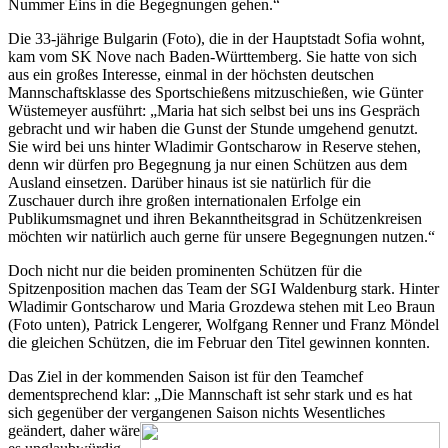
Nummer Eins in die Begegnungen gehen.“
Die 33-jährige Bulgarin (Foto), die in der Hauptstadt Sofia wohnt,
kam vom SK Nove nach Baden-Württemberg. Sie hatte von sich
aus ein großes Interesse, einmal in der höchsten deutschen
Mannschaftsklasse des Sportschießens mitzuschießen, wie Günter
Wüstemeyer ausführt: „Maria hat sich selbst bei uns ins Gespräch
gebracht und wir haben die Gunst der Stunde umgehend genutzt.
Sie wird bei uns hinter Wladimir Gontscharow in Reserve stehen,
denn wir dürfen pro Begegnung ja nur einen Schützen aus dem
Ausland einsetzen. Darüber hinaus ist sie natürlich für die
Zuschauer durch ihre großen internationalen Erfolge ein
Publikumsmagnet und ihren Bekanntheitsgrad in Schützenkreisen
möchten wir natürlich auch gerne für unsere Begegnungen nutzen.“
Doch nicht nur die beiden prominenten Schützen für die
Spitzenposition machen das Team der SGI Waldenburg stark. Hinter
Wladimir Gontscharow und Maria Grozdewa stehen mit Leo Braun
(Foto unten), Patrick Lengerer, Wolfgang Renner und Franz Möndel
die gleichen Schützen, die im Februar den Titel gewinnen konnten.
Das Ziel in der kommenden Saison ist für den Teamchef
dementsprechend klar: „Die Mannschaft ist sehr stark und es hat
sich gegenüber der vergangenen Saison nichts
Wesentliches
geändert, daher wäre