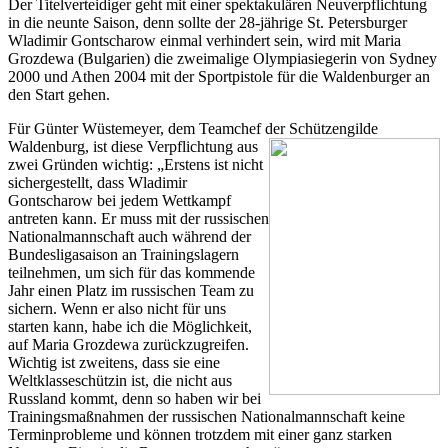
Der Titelverteidiger geht mit einer spektakulären Neuverpflichtung
in die neunte Saison, denn sollte der 28-jährige St. Petersburger
Wladimir Gontscharow einmal verhindert sein, wird mit Maria
Grozdewa (Bulgarien) die zweimalige Olympiasiegerin von Sydney
2000 und Athen 2004 mit der Sportpistole für die Waldenburger an
den Start gehen.
Für Günter Wüstemeyer, dem Teamchef der Schützengilde
Waldenburg, ist diese
Verpflichtung aus
zwei Gründen wichtig: „Erstens ist nicht
sichergestellt, dass Wladimir
Gontscharow bei jedem Wettkampf
antreten kann. Er muss mit der russischen
Nationalmannschaft auch während der
Bundesligasaison an Trainingslagern
teilnehmen, um sich für das kommende
Jahr einen Platz im russischen Team zu
sichern. Wenn er also nicht für uns
starten kann, habe ich die Möglichkeit,
auf Maria Grozdewa zurückzugreifen.
Wichtig ist zweitens, dass sie eine
Weltklasseschützin ist, die nicht aus
Russland kommt, denn so haben wir bei
Trainingsmaßnahmen der russischen Nationalmannschaft keine
Terminprobleme und können trotzdem mit einer ganz starken