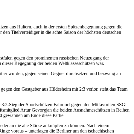
zen aus Haltern, auch in der ersten Spitzenbegegnung gegen die
den Titelverteidiger in die achte Saison der höchsten deutschen
estfalen gegen den prominenten russischen Neuzugang der
u dieser Begegnung der beiden Weltklasseschützen war.
ritter wurden, gegen seinen Gegner durchsetzen und bezwang an
gen den Gastgeber aus Hildesheim mit 2:3 verlor, steht das Team
3:2-Sieg der Sportschützen Fahrdorf gegen den Mitfavoriten SSGi
ftsmitglied Artur Gevorgjan die beiden Ausnahmeschützen in Reihen
nd gewannen am Ende diese Partie.
eder an die alte Stärke anknüpfen zu können. Nach einem
Ringe voraus – unterlagen die Berliner um den tschechischen