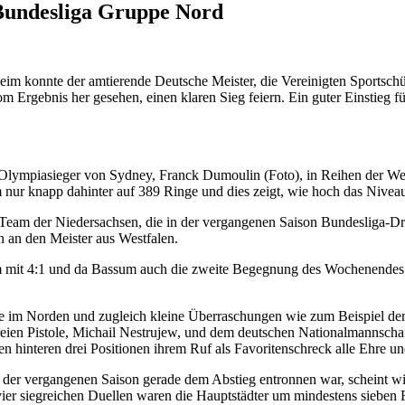
r Bundesliga Gruppe Nord
 konnte der amtierende Deutsche Meister, die Vereinigten Sportschüt
rgebnis her gesehen, einen klaren Sieg feiern. Ein guter Einstieg für 
 Olympiasieger von Sydney, Franck Dumoulin (Foto), in Reihen der W
nur knapp dahinter auf 389 Ringe und dies zeigt, wie hoch das Nivea
 Team der Niedersachsen, die in der vergangenen Saison Bundesliga-D
n an den Meister aus Westfalen.
 mit 4:1 und da Bassum auch die zweite Begegnung des Wochenendes ge
im Norden und zugleich kleine Überraschungen wie zum Beispiel der 
ien Pistole, Michail Nestrujew, und dem deutschen Nationalmannscha
 hinteren drei Positionen ihrem Ruf als Favoritenschreck alle Ehre u
der vergangenen Saison gerade dem Abstieg entronnen war, scheint wi
ier siegreichen Duellen waren die Hauptstädter um mindestens sieben 