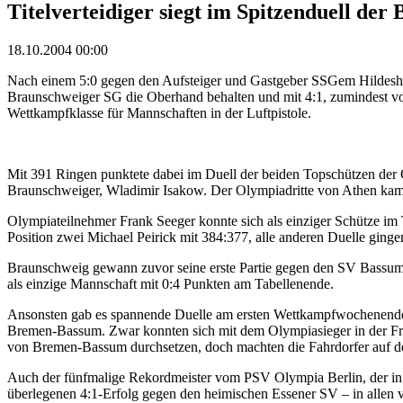
Titelverteidiger siegt im Spitzenduell de
18.10.2004 00:00
Nach einem 5:0 gegen den Aufsteiger und Gastgeber SSGem Hildesheim
Braunschweiger SG die Oberhand behalten und mit 4:1, zumindest vom E
Wettkampfklasse für Mannschaften in der Luftpistole.
Mit 391 Ringen punktete dabei im Duell der beiden Topschützen der
Braunschweiger, Wladimir Isakow. Der Olympiadritte von Athen kam 
Olympiateilnehmer Frank Seeger konnte sich als einziger Schütze im
Position zwei Michael Peirick mit 384:377, alle anderen Duelle ginge
Braunschweig gewann zuvor seine erste Partie gegen den SV Bassum
als einzige Mannschaft mit 0:4 Punkten am Tabellenende.
Ansonsten gab es spannende Duelle am ersten Wettkampfwochenende 
Bremen-Bassum. Zwar konnten sich mit dem Olympiasieger in der Fre
von Bremen-Bassum durchsetzen, doch machten die Fahrdorfer auf den
Auch der fünfmalige Rekordmeister vom PSV Olympia Berlin, der in 
überlegenen 4:1-Erfolg gegen den heimischen Essener SV – in allen v