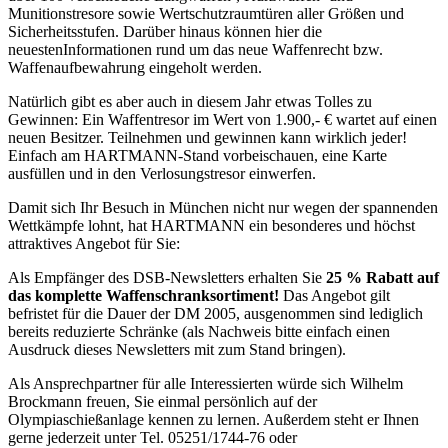
Munitionstresore sowie Wertschutzraumtüren aller Größen und
Sicherheitsstufen. Darüber hinaus können hier die
neuesten
Informationen rund um das neue Waffenrecht bzw.
Waffenaufbewahrung eingeholt werden.
Natürlich gibt es aber auch in diesem Jahr etwas Tolles zu
Gewinnen: Ein Waffentresor im Wert von 1.900,- € wartet auf einen
neuen Besitzer. Teilnehmen und gewinnen kann wirklich jeder!
Einfach am HARTMANN-Stand vorbeischauen, eine Karte
ausfüllen und in den Verlosungstresor einwerfen.
Damit sich Ihr Besuch in München nicht nur wegen der spannenden
Wettkämpfe lohnt, hat HARTMANN ein besonderes und höchst
attraktives Angebot für Sie:
Als Empfänger des DSB-Newsletters erhalten Sie
25 % Rabatt auf
das komplette Waffenschranksortiment!
Das Angebot gilt
befristet für die Dauer der DM 2005, ausgenommen sind lediglich
bereits reduzierte Schränke (als Nachweis bitte einfach einen
Ausdruck dieses Newsletters mit zum Stand bringen).
Als Ansprechpartner für alle Interessierten würde sich Wilhelm
Brockmann freuen, Sie einmal persönlich auf der
Olympiaschießanlage kennen zu lernen. Außerdem steht er Ihnen
gerne jederzeit unter Tel. 05251/1744-76 oder