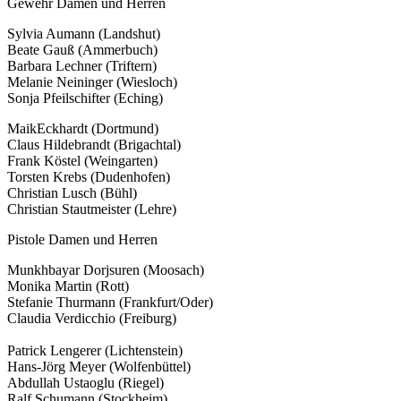
Gewehr Damen und Herren
Sylvia Aumann (Landshut)
Beate Gauß (Ammerbuch)
Barbara Lechner (Triftern)
Melanie Neininger (Wiesloch)
Sonja Pfeilschifter (Eching)
MaikEckhardt (Dortmund)
Claus Hildebrandt (Brigachtal)
Frank Köstel (Weingarten)
Torsten Krebs (Dudenhofen)
Christian Lusch (Bühl)
Christian Stautmeister (Lehre)
Pistole Damen und Herren
Munkhbayar Dorjsuren (Moosach)
Monika Martin (Rott)
Stefanie Thurmann (Frankfurt/Oder)
Claudia Verdicchio (Freiburg)
Patrick Lengerer (Lichtenstein)
Hans-Jörg Meyer (Wolfenbüttel)
Abdullah Ustaoglu (Riegel)
Ralf Schumann (Stockheim)