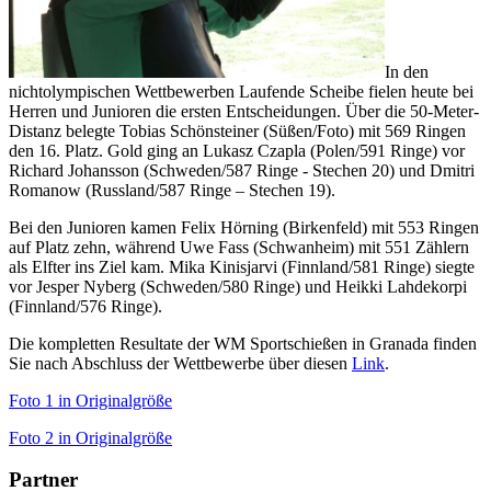
In den
nichtolympischen Wettbewerben Laufende Scheibe fielen heute bei
Herren und Junioren die ersten Entscheidungen. Über die 50-Meter-
Distanz belegte Tobias Schönsteiner (Süßen/Foto) mit 569 Ringen
den 16. Platz. Gold ging an Lukasz Czapla (Polen/591 Ringe) vor
Richard Johansson (Schweden/587 Ringe - Stechen 20) und Dmitri
Romanow (Russland/587 Ringe – Stechen 19).
Bei den Junioren kamen Felix Hörning (Birkenfeld) mit 553 Ringen
auf Platz zehn, während Uwe Fass (Schwanheim) mit 551 Zählern
als Elfter ins Ziel kam. Mika Kinisjarvi (Finnland/581 Ringe) siegte
vor Jesper Nyberg (Schweden/580 Ringe) und Heikki Lahdekorpi
(Finnland/576 Ringe).
Die kompletten Resultate der WM Sportschießen in Granada finden
Sie nach Abschluss der Wettbewerbe über diesen
Link
.
Foto 1 in Originalgröße
Foto 2 in Originalgröße
Partner