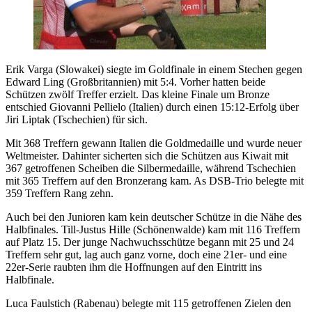
Erik Varga (Slowakei) siegte im Goldfinale in einem Stechen gegen
Edward Ling (Großbritannien) mit 5:4. Vorher hatten beide
Schützen zwölf Treffer erzielt. Das kleine Finale um Bronze
entschied Giovanni Pellielo (Italien) durch einen 15:12-Erfolg über
Jiri Liptak (Tschechien) für sich.
Mit 368 Treffern gewann Italien die Goldmedaille und wurde neuer
Weltmeister. Dahinter sicherten sich die Schützen aus Kiwait mit
367 getroffenen Scheiben die Silbermedaille, während Tschechien
mit 365 Treffern auf den Bronzerang kam. As DSB-Trio belegte mit
359 Treffern Rang zehn.
Auch bei den Junioren kam kein deutscher Schütze in die Nähe des
Halbfinales. Till-Justus Hille (Schönenwalde) kam mit 116 Treffern
auf Platz 15. Der junge Nachwuchsschütze begann mit 25 und 24
Treffern sehr gut, lag auch ganz vorne, doch eine 21er- und eine
22er-Serie raubten ihm die Hoffnungen auf den Eintritt ins
Halbfinale.
Luca Faulstich (Rabenau) belegte mit 115 getroffenen Zielen den