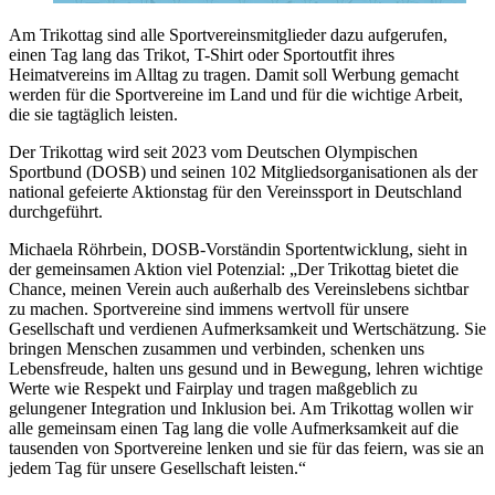
Am Trikottag sind alle Sportvereinsmitglieder dazu aufgerufen,
einen Tag lang das Trikot, T-Shirt oder Sportoutfit ihres
Heimatvereins im Alltag zu tragen. Damit soll Werbung gemacht
werden für die Sportvereine im Land und für die wichtige Arbeit,
die sie tagtäglich leisten.
Der Trikottag wird seit 2023 vom Deutschen Olympischen
Sportbund (DOSB) und seinen 102 Mitgliedsorganisationen als der
national gefeierte Aktionstag für den Vereinssport in Deutschland
durchgeführt.
Michaela Röhrbein, DOSB-Vorständin Sportentwicklung, sieht in
der gemeinsamen Aktion viel Potenzial: „Der Trikottag bietet die
Chance, meinen Verein auch außerhalb des Vereinslebens sichtbar
zu machen. Sportvereine sind immens wertvoll für unsere
Gesellschaft und verdienen Aufmerksamkeit und Wertschätzung. Sie
bringen Menschen zusammen und verbinden, schenken uns
Lebensfreude, halten uns gesund und in Bewegung, lehren wichtige
Werte wie Respekt und Fairplay und tragen maßgeblich zu
gelungener Integration und Inklusion bei. Am Trikottag wollen wir
alle gemeinsam einen Tag lang die volle Aufmerksamkeit auf die
tausenden von Sportvereine lenken und sie für das feiern, was sie an
jedem Tag für unsere Gesellschaft leisten.“