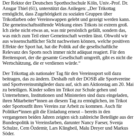
Der Rektor der Deutschen Sporthochschule Köln, Univ.-Prof. Dr.
Ansgar Thiel (61), unterstützt das Anliegen: „Der Trikottag
ermöglicht, dass Zugehörigkeit zu sozialen Gruppen über
Trikotfarben oder Vereinswappen gelebt und gezeigt werden kann.
Die gemeinschaftsstiftende Wirkung eines Trikots ist extrem groß.
Ich ziehe nicht etwas an, was mir persönlich gefällt, sondern das,
was mich zum Teil einer Gemeinschaft werden lässt. Obwohl wir
aus wissenschaftlicher Sicht nachweisen können, welche positiven
Effekte der Sport hat, hat die Politik auf die gesellschaftliche
Relevanz des Sports noch immer nicht adäquat reagiert. Für den
Breitensport, der die gesamte Gesellschaft umgreift, gibt es nicht die
Wertschätzung, die er verdienen würde.“
Der Trikottag als nationaler Tag für den Vereinssport soll dazu
beitragen, das zu ändern. Deshalb ruft der DOSB alle Sportvereine
und Sportvereinsmitglieder dazu auf, sich am Aktionstag am 20. Mai
zu beteiligen. Kinder sollen im Trikot zur Schule gehen und
Unternehmen, Institutionen und Ministerien sind dazu eingeladen,
ihren Mitarbeiter*innen an diesem Tag zu ermöglichen, im Trikot
oder Sportoutfit ihres Vereins zur Arbeit zu kommen. Auch für
Politiker*innen gilt die Einladung erneut – bereits in den
vergangenen beiden Jahren zeigten sich zahlreiche Beteiligte aus der
Bundespolitik in Vereinsfarben, darunter Nancy Faeser, Svenja
Schulze, Cem Özdemir, Lars Klingbeil, Malu Dreyer und Markus
Söder.