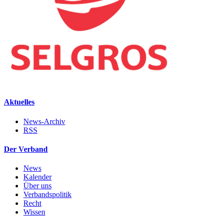
Aktuelles
News-Archiv
RSS
Der Verband
News
Kalender
Über uns
Verbandspolitik
Recht
Wissen