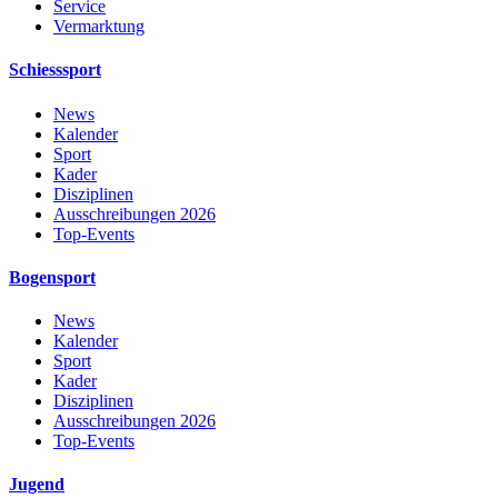
Service
Vermarktung
Schiesssport
News
Kalender
Sport
Kader
Disziplinen
Ausschreibungen 2026
Top-Events
Bogensport
News
Kalender
Sport
Kader
Disziplinen
Ausschreibungen 2026
Top-Events
Jugend