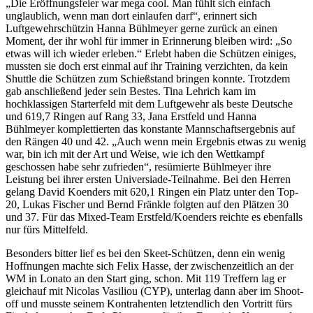
„Die Eröffnungsfeier war mega cool. Man fühlt sich einfach
unglaublich, wenn man dort einlaufen darf“, erinnert sich
Luftgewehrschützin Hanna Bühlmeyer gerne zurück an einen
Moment, der ihr wohl für immer in Erinnerung bleiben wird: „So
etwas will ich wieder erleben.“ Erlebt haben die Schützen einiges,
mussten sie doch erst einmal auf ihr Training verzichten, da kein
Shuttle die Schützen zum Schießstand bringen konnte. Trotzdem
gab anschließend jeder sein Bestes. Tina Lehrich kam im
hochklassigen Starterfeld mit dem Luftgewehr als beste Deutsche
und 619,7 Ringen auf Rang 33, Jana Erstfeld und Hanna
Bühlmeyer komplettierten das konstante Mannschaftsergebnis auf
den Rängen 40 und 42. „Auch wenn mein Ergebnis etwas zu wenig
war, bin ich mit der Art und Weise, wie ich den Wettkampf
geschossen habe sehr zufrieden“, resümierte Bühlmeyer ihre
Leistung bei ihrer ersten Universiade-Teilnahme. Bei den Herren
gelang David Koenders mit 620,1 Ringen ein Platz unter den Top-
20, Lukas Fischer und Bernd Fränkle folgten auf den Plätzen 30
und 37. Für das Mixed-Team Erstfeld/Koenders reichte es ebenfalls
nur fürs Mittelfeld.
Besonders bitter lief es bei den Skeet-Schützen, denn ein wenig
Hoffnungen machte sich Felix Hasse, der zwischenzeitlich an der
WM in Lonato an den Start ging, schon. Mit 119 Treffern lag er
gleichauf mit Nicolas Vasiliou (CYP), unterlag dann aber im Shoot-
off und musste seinem Kontrahenten letztendlich den Vortritt fürs