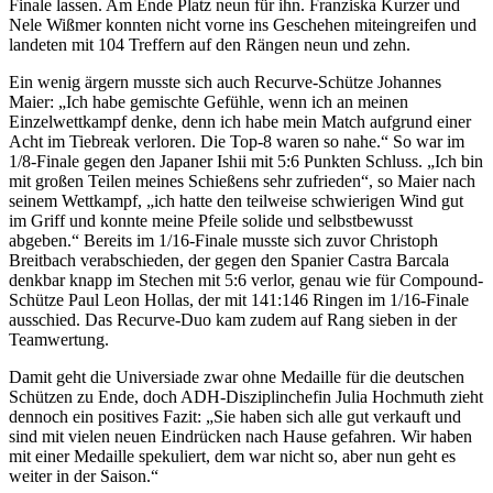
Finale lassen. Am Ende Platz neun für ihn. Franziska Kurzer und
Nele Wißmer konnten nicht vorne ins Geschehen miteingreifen und
landeten mit 104 Treffern auf den Rängen neun und zehn.
Ein wenig ärgern musste sich auch Recurve-Schütze Johannes
Maier: „Ich habe gemischte Gefühle, wenn ich an meinen
Einzelwettkampf denke, denn ich habe mein Match aufgrund einer
Acht im Tiebreak verloren. Die Top-8 waren so nahe.“ So war im
1/8-Finale gegen den Japaner Ishii mit 5:6 Punkten Schluss. „Ich bin
mit großen Teilen meines Schießens sehr zufrieden“, so Maier nach
seinem Wettkampf, „ich hatte den teilweise schwierigen Wind gut
im Griff und konnte meine Pfeile solide und selbstbewusst
abgeben.“ Bereits im 1/16-Finale musste sich zuvor Christoph
Breitbach verabschieden, der gegen den Spanier Castra Barcala
denkbar knapp im Stechen mit 5:6 verlor, genau wie für Compound-
Schütze Paul Leon Hollas, der mit 141:146 Ringen im 1/16-Finale
ausschied. Das Recurve-Duo kam zudem auf Rang sieben in der
Teamwertung.
Damit geht die Universiade zwar ohne Medaille für die deutschen
Schützen zu Ende, doch ADH-Disziplinchefin Julia Hochmuth zieht
dennoch ein positives Fazit: „Sie haben sich alle gut verkauft und
sind mit vielen neuen Eindrücken nach Hause gefahren. Wir haben
mit einer Medaille spekuliert, dem war nicht so, aber nun geht es
weiter in der Saison.“