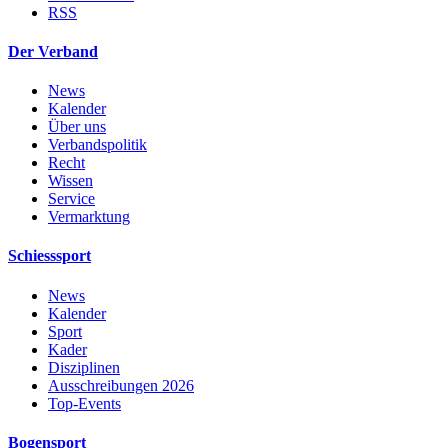
RSS
Der Verband
News
Kalender
Über uns
Verbandspolitik
Recht
Wissen
Service
Vermarktung
Schiesssport
News
Kalender
Sport
Kader
Disziplinen
Ausschreibungen 2026
Top-Events
Bogensport