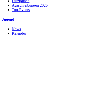
Disziplinen
Ausschreibungen 2026
Top-Events
Jugend
News
Kalender
Wir über uns
Sport
Jugendarbeit
Downloads
KidsGames
Lichtschießen
Tradition
News
Geschichte
Traditionen
Böllerwesen
Ehrungen
Immaterielles Kulturerbe
Schützenmuseum