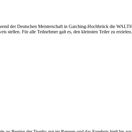
end der Deutschen Meisterschaft in Garching-Hochbrück die WALTHE
tellen. Für alle Teilnehmer galt es, den kleinsten Teiler zu erzielen.
reits zu Beginn der Trophy gut im Rennen und das Ergebnis hielt bis z