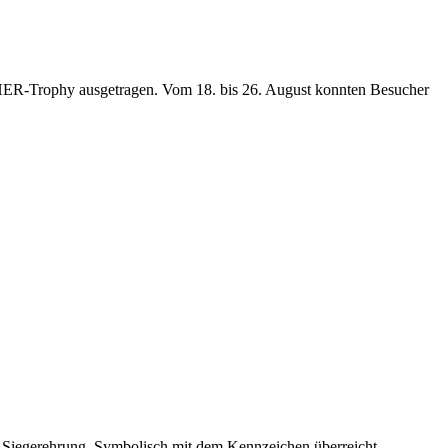
R-Trophy ausgetragen. Vom 18. bis 26. August konnten Besucher
ur Siegerehrung. Symbolisch mit dem Kennzeichen überreicht