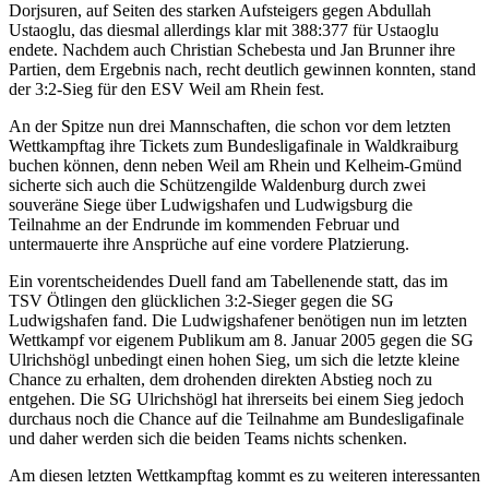
Dorjsuren, auf Seiten des starken Aufsteigers gegen Abdullah
Ustaoglu, das diesmal allerdings klar mit 388:377 für Ustaoglu
endete. Nachdem auch Christian Schebesta und Jan Brunner ihre
Partien, dem Ergebnis nach, recht deutlich gewinnen konnten, stand
der 3:2-Sieg für den ESV Weil am Rhein fest.
An der Spitze nun drei Mannschaften, die schon vor dem letzten
Wettkampftag ihre Tickets zum Bundesligafinale in Waldkraiburg
buchen können, denn neben Weil am Rhein und Kelheim-Gmünd
sicherte sich auch die Schützengilde Waldenburg durch zwei
souveräne Siege über Ludwigshafen und Ludwigsburg die
Teilnahme an der Endrunde im kommenden Februar und
untermauerte ihre Ansprüche auf eine vordere Platzierung.
Ein vorentscheidendes Duell fand am Tabellenende statt, das im
TSV Ötlingen den glücklichen 3:2-Sieger gegen die SG
Ludwigshafen fand. Die Ludwigshafener benötigen nun im letzten
Wettkampf vor eigenem Publikum am 8. Januar 2005 gegen die SG
Ulrichshögl unbedingt einen hohen Sieg, um sich die letzte kleine
Chance zu erhalten, dem drohenden direkten Abstieg noch zu
entgehen. Die SG Ulrichshögl hat ihrerseits bei einem Sieg jedoch
durchaus noch die Chance auf die Teilnahme am Bundesligafinale
und daher werden sich die beiden Teams nichts schenken.
Am diesen letzten Wettkampftag kommt es zu weiteren interessanten