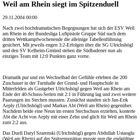
Weil am Rhein siegt im Spitzenduell
29.11.2004 00:00
Nach zwei hochdramatischen Begegnungen hat sich der ESV Weil
am Rhein in der Bundesliga Luftpistole Gruppe Süd nach dem
dritten Wettkampfwochenende die alleinige Tabellenführung
gesichert. Mit jeweils engen 3:2-Erfolgen über die SG Ulrichshögl
und den SV Kelheim-Gmünd stehen die Südbadener nun als
einziges Team mit 12:0 Punkten ganz vorne.
Dramatik pur und ein Wechselbad der Gefühle erlebten die 200
Zuschauer in der Turnhalle der Grund- und Hauptschule in
Mitterfelden als Gastgeber Ulrichshögl gegen Weil am Rhein am
Ende der 40-Schuss-Serien mit 2:1 in Führung lag und zwei weitere
Paarungen ins Stechen mussten. Zunächst standen sich Jan-Erik
Aeply (Ulrichshögl) und Markus Abt (Weil am Rhein) gegenüber.
Nachdem beide eine Neun im ersten Stechschuss erzielten, konterte
Abt die Acht von Aeply mit einer Zehn und glich für Weil am Rhein
zum 2:2 aus.
Das Duell Daryl Szarenski (Ulrichshögl) gegen Abdullah Ustaoglu
(Weil am Rhein) auf der Spitzenposition musste nun die endgültige