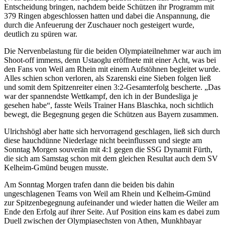
Entscheidung bringen, nachdem beide Schützen ihr Programm mit
379 Ringen abgeschlossen hatten und dabei die Anspannung, die
durch die Anfeuerung der Zuschauer noch gesteigert wurde,
deutlich zu spüren war.
Die Nervenbelastung für die beiden Olympiateilnehmer war auch im
Shoot-off immens, denn Ustaoglu eröffnete mit einer Acht, was bei
den Fans von Weil am Rhein mit einem Aufstöhnen begleitet wurde.
Alles schien schon verloren, als Szarenski eine Sieben folgen ließ
und somit dem Spitzenreiter einen 3:2-Gesamterfolg bescherte. „Das
war der spannendste Wettkampf, den ich in der Bundesliga je
gesehen habe“, fasste Weils Trainer Hans Blaschka, noch sichtlich
bewegt, die Begegnung gegen die Schützen aus Bayern zusammen.
Ulrichshögl aber hatte sich hervorragend geschlagen, ließ sich durch
diese hauchdünne Niederlage nicht beeinflussen und siegte am
Sonntag Morgen souverän mit 4:1 gegen die SSG Dynamit Fürth,
die sich am Samstag schon mit dem gleichen Resultat auch dem SV
Kelheim-Gmünd beugen musste.
Am Sonntag Morgen trafen dann die beiden bis dahin
ungeschlagenen Teams von Weil am Rhein und Kelheim-Gmünd
zur Spitzenbegegnung aufeinander und wieder hatten die Weiler am
Ende den Erfolg auf ihrer Seite. Auf Position eins kam es dabei zum
Duell zwischen der Olympiasechsten von Athen, Munkhbayar