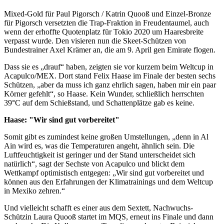
Mixed-Gold für Paul Pigorsch / Katrin Quooß und Einzel-Bronze
für Pigorsch versetzten die Trap-Fraktion in Freudentaumel, auch
wenn der erhoffte Quotenplatz für Tokio 2020 um Haaresbreite
verpasst wurde. Den visieren nun die Skeet-Schützen von
Bundestrainer Axel Krämer an, die am 9. April gen Emirate flogen.
Dass sie es „drauf“ haben, zeigten sie vor kurzem beim Weltcup in
Acapulco/MEX. Dort stand Felix Haase im Finale der besten sechs
Schützen, „aber da muss ich ganz ehrlich sagen, haben mir ein paar
Körner gefehlt“, so Haase. Kein Wunder, schließlich herrschten
39°C auf dem Schießstand, und Schattenplätze gab es keine.
Haase: "Wir sind gut vorbereitet"
Somit gibt es zumindest keine großen Umstellungen, „denn in Al
Ain wird es, was die Temperaturen angeht, ähnlich sein. Die
Luftfeuchtigkeit ist geringer und der Stand unterscheidet sich
natürlich“, sagt der Sechste von Acapulco und blickt dem
Wettkampf optimistisch entgegen: „Wir sind gut vorbereitet und
können aus den Erfahrungen der Klimatrainings und dem Weltcup
in Mexiko zehren.“
Und vielleicht schafft es einer aus dem Sextett, Nachwuchs-
Schützin Laura Quooß startet im MQS, erneut ins Finale und dann