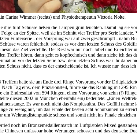
 Carina Wimmer (rechts) und Physiotherapeutin Victoria Nolte.
le ihre fünf Schüsse ließen die Lampen grün leuchten. Damit lag sie v
olge an der Spitze, weil sie im Schnitt vier Treffer pro Serie landete.
 letzten Fünferserie - der Vorsprung war auf zwei geschrumpft - nahm 
 Schüsse waren fehlerhaft, sodass es vor dem letzten Schuss des Goldfi
hinesin das Ziel verfehlte. Der Rest war nur noch Jubel und Erleichteru
en Treffer hören, dann geht es kopftechnisch und dann ziehe ich das d
uation vor der letzten Serie bzw. dem letzten Schuss war ihr dabei nic
en Schuss nicht, dass es der entscheidende ist. Ich wusste nur, dass ich
 Treffern hatte sie am Ende drei Ringe Vorsprung vor der Drittplatziert
ach Tag eins, dem Präzisionsteil, führte sie das Ranking mit 295 Rin
e ein Endresultat von 594 Ringen, einen Vorsprung von zehn (!) Ringen
lte diesen 2002 in München ebenfalls ein) bedeutete: „Einen Weltrekord
r Fahnenstange. Es war noch nicht das Nonplusultra. Das Gefühl nehme 
nge zu wenig auf, um das Finale der besten acht Schützinnen zu erreich
 nur um Weltranglistenpunkte schoss und somit nicht ins Finale einzieh
erried noch im Bronzemedaillenmatch im Luftpistolen Mixed gestanden
il die Chinesen unfassbar hohe Wertungen schossen und das deutsche D