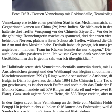
Foto: DSB / Doreen Vennekamp mit Goldmedaille, Teamkollegin
Vennekamp erwischte einen perfekten Start in das Medaillenmatch, al
Gegnerinnen kamen aus China (2x) bzw. Indien. Sie blieb auch in der F
hatte sie drei Treffer Vorsprung vor der Chinesin Ziyue Du. Vor der
die gebürtige Ronneburgerin machte es spannend, drei der ersten vier
behielt die Nerven, platzierte ihren Schuss als Treffer, während die C
im Arm und den Muskeln habe. Deshalb habe ich gesagt, ich muss jed
angefeuert – mit dem Team im Rücken konnte das nur klappen.“ Die Sit
auch, dass alles passieren kann. Ich wusste Gott sei dank vor dem letzt
Großbildschirm das Ergebnis sah, war ich überglücklich.“
Im Halbfinale setzte sich Vennekamp ebenfalls souverän durch, mit 14
Ausrufezeichen gesorgt und den Wettkampf von Beginn an dominiert. N
Matchdemonstration: 299 (!) Ringe war die sensationelle Ausbeute, di
Bulgarin Diana Iorgova aus dem Jahr 1994 (Die Chinesin Luna Tao stel
gut geschossen, es ist aber noch Puffer und noch nicht das Ende de
Monika Karsch landete mit 579 Ringen auf Platz elf und wies zwei Ri
Platz). Ganz stark agierte Sandra Reitz, die 583 Ringe erzielte, aber
In den Tagen zuvor hatte Vennekamp an der Seite von Matthias Hold
Pengqi Hu jedoch nichts zu holen: 0:16 lautete das Endresultat, we
Sandra Reitz & Philipp Grimm, landete auf Platz sieben.