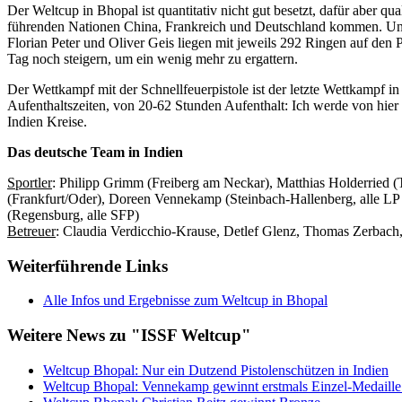
Der Weltcup in Bhopal ist quantitativ nicht gut besetzt, dafür aber qua
führenden Nationen China, Frankreich und Deutschland kommen. Und 
Florian Peter und Oliver Geis liegen mit jeweils 292 Ringen auf den
Tag noch steigern, um ein wenig mehr zu ergattern.
Der Wettkampf mit der Schnellfeuerpistole ist der letzte Wettkampf 
Aufenthaltszeiten, von 20-62 Stunden Aufenthalt: Ich werde von hier
Indien Kreise.
Das deutsche Team in Indien
Sportler
: Philipp Grimm (Freiberg am Neckar), Matthias Holderried 
(Frankfurt/Oder), Doreen Vennekamp (Steinbach-Hallenberg, alle LP &
(Regensburg, alle SFP)
Betreuer
: Claudia Verdicchio-Krause, Detlef Glenz, Thomas Zerbach,
Weiterführende Links
Alle Infos und Ergebnisse zum Weltcup in Bhopal
Weitere News zu "ISSF Weltcup"
Weltcup Bhopal: Nur ein Dutzend Pistolenschützen in Indien
Weltcup Bhopal: Vennekamp gewinnt erstmals Einzel-Medaille m