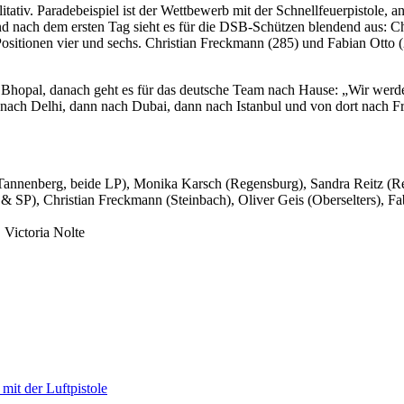
litativ. Paradebeispiel ist der Wettbewerb mit der Schnellfeuerpistole, 
nach dem ersten Tag sieht es für die DSB-Schützen blendend aus: Ch
 Positionen vier und sechs. Christian Freckmann (285) und Fabian Otto 
in Bhopal, danach geht es für das deutsche Team nach Hause: „Wir werde
 nach Delhi, dann nach Dubai, dann nach Istanbul und von dort nach Fra
(Tannenberg, beide LP), Monika Karsch (Regensburg), Sandra Reitz (R
 SP), Christian Freckmann (Steinbach), Oliver Geis (Oberselters), Fabi
 Victoria Nolte
it der Luftpistole