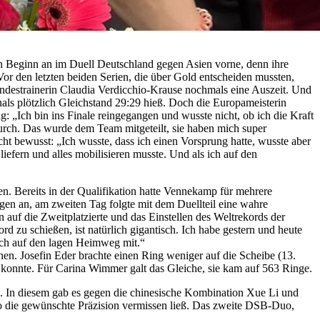
on Beginn an im Duell Deutschland gegen Asien vorne, denn ihre
 Vor den letzten beiden Serien, die über Gold entscheiden mussten,
Bundestrainerin Claudia Verdicchio-Krause nochmals eine Auszeit. Und
nals plötzlich Gleichstand 29:29 hieß. Doch die Europameisterin
ng: „Ich bin ins Finale reingegangen und wusste nicht, ob ich die Kraft
urch. Das wurde dem Team mitgeteilt, sie haben mich super
ht bewusst: „Ich wusste, dass ich einen Vorsprung hatte, wusste aber
 liefern und alles mobilisieren musste. Und als ich auf den
en. Bereits in der Qualifikation hatte Vennekamp für mehrere
gen an, am zweiten Tag folgte mit dem Duellteil eine wahre
 auf die Zweitplatzierte und das Einstellen des Weltrekords der
 zu schießen, ist natürlich gigantisch. Ich habe gestern und heute
ich auf den lagen Heimweg mit.“
en. Josefin Eder brachte einen Ring weniger auf die Scheibe (13.
en konnte. Für Carina Wimmer galt das Gleiche, sie kam auf 563 Ringe.
. In diesem gab es gegen die chinesische Kombination Xue Li und
uo die gewünschte Präzision vermissen ließ. Das zweite DSB-Duo,