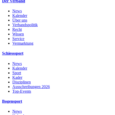
Der Verband
News
Kalender
Über uns
Verbandspolitik
Recht
Wissen
Service
Vermarktung
Schiesssport
News
Kalender
Sport
Kader
Disziplinen
Ausschreibungen 2026
Top-Events
Bogensport
News