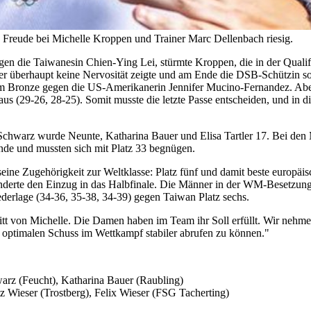
 Freude bei Michelle Kroppen und Trainer Marc Dellenbach riesig.
gen die Taiwanesin Chien-Ying Lei, stürmte Kroppen, die in der Qualifik
 aber überhaupt keine Nervosität zeigte und am Ende die DSB-Schützin 
m Bronze gegen die US-Amerikanerin Jennifer Mucino-Fernandez. Aber
h aus (29-26, 28-25). Somit musste die letzte Passe entscheiden, und in
 Schwarz wurde Neunte, Katharina Bauer und Elisa Tartler 17. Bei den
nde und mussten sich mit Platz 33 begnügen.
ine Zugehörigkeit zur Weltklasse: Platz fünf und damit beste europäi
nderte den Einzug in das Halbfinale. Die Männer in der WM-Besetzung
erlage (34-36, 35-38, 34-39) gegen Taiwan Platz sechs.
ritt von Michelle. Die Damen haben im Team ihr Soll erfüllt. Wir nehme
n optimalen Schuss im Wettkampf stabiler abrufen zu können."
hwarz (Feucht), Katharina Bauer (Raubling)
z Wieser (Trostberg), Felix Wieser (FSG Tacherting)