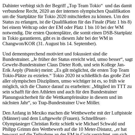
Dahinter verbirgt sich der Begriff „Top Team Tokio“ und das damit
verbundene Recht, 2020 an der internen olympischen Qualifikation
um die Startplätze für Tokio 2020 mitschießen zu können. Um den
Status zu erlangen, ist die Qualifikation für das Finale (Platz 1 bis 8)
bei einem Weltcup oder der EM oder Platz 1 bis 10 bei der WM
notwendig. Die ersten Quotenplätze, die somit einen DSB-Startplatz
in Tokio garantieren, gibt es in diesem Jahr bei der WM in
Changwon/KOR (31. August bis 14. September).
Und dementsprechend motiviert und fokussiert sind die
Bundestrainer. „Je früher der Status erreicht wird, umso besser“, sagt
Gewehr-Bundestrainer Claus Dieter Roth, und sein Kollege Jan-
Erik Aeply (Pistole) meint: „Es gilt möglichst, die ersten Top Team
Tokio-Plätze zu erzielen.“ Tokio 2020 ist schließlich das große Ziel
aller olympischen Disziplinen, umso wichtiger ist es, so früh wie
möglich, sich die Chance darauf zu erarbeiten: „Mitglied im TTT zu
sein schafft für den Athleten und auch für den Bundestrainer
Planungssicherheit für die Wettkampfeinsätze in diesem und im
nächsten Jahr“, so Trap-Bundestrainer Uwe Möller.
Den Anfang in Mexiko machen die Wettbewerbe mit der Luftpistole
(Männer) und dem Luftgewehr (Frauen). Schnellfeuer-
Olympiasieger Christian Reitz schießt wie Michael Schwald und
Philipp Grimm den Wettbewerb auf die 10 Meter-Distanz, „er hat
bewusst auf die Teilnahme an der EM in Györ verzichtet, um sich