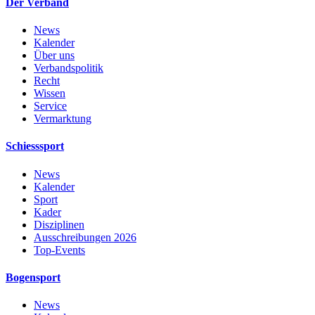
Der Verband
News
Kalender
Über uns
Verbandspolitik
Recht
Wissen
Service
Vermarktung
Schiesssport
News
Kalender
Sport
Kader
Disziplinen
Ausschreibungen 2026
Top-Events
Bogensport
News