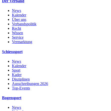
Der Verband
News
Kalender
Über uns
Verbandspolitik
Recht
Wissen
Service
Vermarktung
Schiesssport
News
Kalender
Sport
Kader
Disziplinen
Ausschreibungen 2026
Top-Events
Bogensport
News