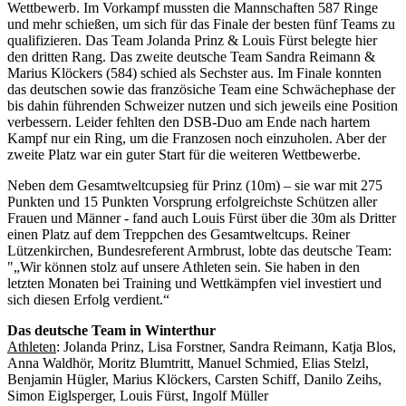
Wettbewerb. Im Vorkampf mussten die Mannschaften 587 Ringe
und mehr schießen, um sich für das Finale der besten fünf Teams zu
qualifizieren. Das Team Jolanda Prinz & Louis Fürst belegte hier
den dritten Rang. Das zweite deutsche Team Sandra Reimann &
Marius Klöckers (584) schied als Sechster aus. Im Finale konnten
das deutschen sowie das französiche Team eine Schwächephase der
bis dahin führenden Schweizer nutzen und sich jeweils eine Position
verbessern. Leider fehlten den DSB-Duo am Ende nach hartem
Kampf nur ein Ring, um die Franzosen noch einzuholen. Aber der
zweite Platz war ein guter Start für die weiteren Wettbewerbe.
Neben dem Gesamtweltcupsieg für Prinz (10m) – sie war mit 275
Punkten und 15 Punkten Vorsprung erfolgreichste Schützen aller
Frauen und Männer - fand auch Louis Fürst über die 30m als Dritter
einen Platz auf dem Treppchen des Gesamtweltcups. Reiner
Lützenkirchen, Bundesreferent Armbrust, lobte das deutsche Team:
"„Wir können stolz auf unsere Athleten sein. Sie haben in den
letzten Monaten bei Training und Wettkämpfen viel investiert und
sich diesen Erfolg verdient.“
Das deutsche Team in Winterthur
Athleten
: Jolanda Prinz, Lisa Forstner, Sandra Reimann, Katja Blos,
Anna Waldhör, Moritz Blumtritt, Manuel Schmied, Elias Stelzl,
Benjamin Hügler, Marius Klöckers, Carsten Schiff, Danilo Zeihs,
Simon Eiglsperger, Louis Fürst, Ingolf Müller