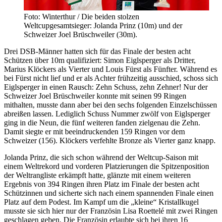
Foto: Winterthur / Die beiden stolzen
Weltcupgesamtsieger: Jolanda Prinz (10m) und der
Schweizer Joel Brüschweiler (30m).
Drei DSB-Männer hatten sich für das Finale der besten acht
Schützen über 10m qualifiziert: Simon Eiglsperger als Dritter,
Marius Klöckers als Vierter und Louis Fürst als Fünfter. Während es
bei Fürst nicht lief und er als Achter frühzeitig ausschied, schoss sich
Eiglsperger in einen Rausch: Zehn Schuss, zehn Zehner! Nur der
Schweizer Joel Brüschweiler konnte mit seinen 99 Ringen
mithalten, musste dann aber bei den sechs folgenden Einzelschüssen
abreißen lassen. Lediglich Schuss Nummer zwölf von Eiglsperger
ging in die Neun, die fünf weiteren fanden zielgenau die Zehn.
Damit siegte er mit beeindruckenden 159 Ringen vor dem
Schweizer (156). Klöckers verfehlte Bronze als Vierter ganz knapp.
Jolanda Prinz, die sich schon während der Weltcup-Saison mit
einem Weltrekord und vorderen Platzierungen die Spitzenposition
der Weltrangliste erkämpft hatte, glänzte mit einem weiteren
Ergebnis von 394 Ringen ihren Platz im Finale der besten acht
Schützinnen und sicherte sich nach einem spannenden Finale einen
Platz auf dem Podest. Im Kampf um die „kleine“ Kristallkugel
musste sie sich hier nur der Französin Lisa Roettelé mit zwei Ringen
geschlagen geben. Die Französin erlaubte sich bei ihren 16