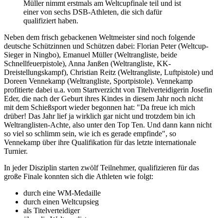
Müller nimmt erstmals am Weltcupfinale teil und ist
einer von sechs DSB-Athleten, die sich dafür
qualifiziert haben.
Neben dem frisch gebackenen Weltmeister sind noch folgende
deutsche Schützinnen und Schützen dabei: Florian Peter (Weltcup-
Sieger in Ningbo), Emanuel Müller (Weltrangliste, beide
Schnellfeuerpistole), Anna Janßen (Weltrangliste, KK-
Dreistellungskampf), Christian Reitz (Weltrangliste, Luftpistole) und
Doreen Vennekamp (Weltrangliste, Sportpistole). Vennekamp
profitierte dabei u.a. vom Startverzicht von Titelverteidigerin Josefin
Eder, die nach der Geburt ihres Kindes in diesem Jahr noch nicht
mit dem Schießsport wieder begonnen hat: "Da freue ich mich
drüber! Das Jahr lief ja wirklich gar nicht und trotzdem bin ich
Weltranglisten-Achte, also unter den Top Ten. Und dann kann nicht
so viel so schlimm sein, wie ich es gerade empfinde", so
Vennekamp über ihre Qualifikation für das letzte internationale
Turnier.
In jeder Disziplin starten zwölf Teilnehmer, qualifizieren für das
große Finale konnten sich die Athleten wie folgt:
durch eine WM-Medaille
durch einen Weltcupsieg
als Titelverteidiger