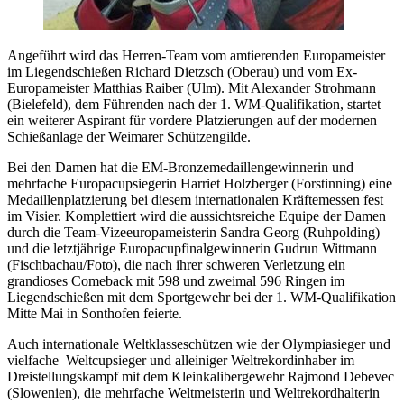
Angeführt wird das Herren-Team vom amtierenden Europameister
im Liegendschießen Richard Dietzsch (Oberau) und vom Ex-
Europameister Matthias Raiber (Ulm). Mit Alexander Strohmann
(Bielefeld), dem Führenden nach der 1. WM-Qualifikation, startet
ein weiterer Aspirant für vordere Platzierungen auf der modernen
Schießanlage der Weimarer Schützengilde.
Bei den Damen hat die EM-Bronzemedaillengewinnerin und
mehrfache Europacupsiegerin Harriet Holzberger (Forstinning) eine
Medaillenplatzierung bei diesem internationalen Kräftemessen fest
im Visier. Komplettiert wird die aussichtsreiche Equipe der Damen
durch die Team-Vizeeuropameisterin Sandra Georg (Ruhpolding)
und die letztjährige Europacupfinalgewinnerin Gudrun Wittmann
(Fischbachau/Foto), die nach ihrer schweren Verletzung ein
grandioses Comeback mit 598 und zweimal 596 Ringen im
Liegendschießen mit dem Sportgewehr bei der 1. WM-Qualifikation
Mitte Mai in Sonthofen feierte.
Auch internationale Weltklasseschützen wie der Olympiasieger und
vielfache Weltcupsieger und alleiniger Weltrekordinhaber im
Dreistellungskampf mit dem Kleinkalibergewehr Rajmond Debevec
(Slowenien), die mehrfache Weltmeisterin und Weltrekordhalterin