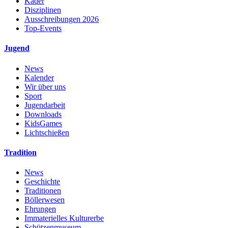
Kader
Disziplinen
Ausschreibungen 2026
Top-Events
Jugend
News
Kalender
Wir über uns
Sport
Jugendarbeit
Downloads
KidsGames
Lichtschießen
Tradition
News
Geschichte
Traditionen
Böllerwesen
Ehrungen
Immaterielles Kulturerbe
Schützenmuseum