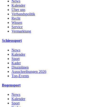
News
Kalender
Über uns
Verbandspolitik
Recht
Wissen
Service
Vermarktung
Schiesssport
News
Kalender
Sport
Kader
Disziplinen
Ausschreibungen 2026
Top-Events
Bogensport
News
Kalender
Sport