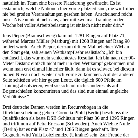
natürlich im Team eine bessere Platzierung gewünscht. Es ist
erstaunlich, welche Nationen hier vorne platziert sind, die wir früher
nie bei großen Veranstaltungen gesehen haben. Anscheinend reicht
unser Niveau nicht mehr aus, aber mit zweimal Training in der
Woche bei voller Arbeitsbelastung ist einfach nicht mehr drin.“
Jens Pieper (Braunschweig) kam mit 1281 Ringen auf Platz 71,
während Marcus Müller (Marburg) mit 1268 Ringen auf Rang 90
notiert wurde. Auch Pieper, der zum dritten Mal bei einer WM an
den Start geht, sah seinen Wettkampf sehr realistisch: „Ich bin
enttäuscht, das war mein schlechtestes Resultat. Ich bin nach der 90-
Meter Distanz einfach nicht mehr in den Wettkampf gekommen und
wenn man erst einmal hinterher läuft, dann ist es schwer, bei diesem
hohen Niveau noch weiter nach vorne zu kommen. Auf der anderen
Seite schießen wir hier gegen Leute, die täglich 600 Pfeile im
Training absolvieren, weil sie sich auf nichts anderes als auf
Bogenschießen konzentrieren und das sind nun einmal ungleiche
Verhältnisse.“
Drei deutsche Damen werden im Recurvebogen in die
Direktausscheidung gehen. Cornelia Pfohl (Berlin) beschloss die
Qualifikation als beste DSB-Schützin mit Platz 36 und 1295 Ringen
und trifft nun auf Petra Ericsson (Schweden). Auch Wiebke Nulle
(Berlin) hat es mit Platz 47 und 1286 Ringen geschaftt. Ihre
Gegnerin wird Yulia Lobzhenidze (Ukraine) sein. Zur Freude der