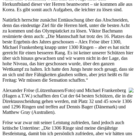
Herkunftsland dieser vier Herren beantwortet – sie kommen alle aus
Korea. Es gibt somit auch Aufgaben, die leichter zu lösen sind.
Natürlich herrschte zunächst Enttäuschung über das Abschneiden,
denn das eindeutige Ziel für die Herren hieß, unter die besten Acht
zu kommen und das Olympiaticket zu lösen. Viktor Bachmann
resümierte denn auch: „Die Mannschaft hat trotz des 16. Platzes das
beste Ergebnis des Jahres geschossen – Alex Fröse über 1300,
Michael Frankenberg knapp unter 1300 Ringen – aber es hat nicht
gereicht für einen besseren Rang. Es ist keiner unserer Schützen hier
über sich hinaus gewachsen und wir waren nicht in der Lage, das
hohe Niveau, das hier geschossen wurde, über den ganzen
Wettkampf zu halten. Ich hatte den Jungs heute noch gesagt, dass sie
an sich und ihre Fähigkeiten glauben sollten, aber jetzt heißt es für
Freitag: Wir müssen die Sensation schaffen.“
Alexander Fröse (Lützenhausen/Foto) und Michael Frankenberg
(Hagen a.T.W.) schafften den Cut der 64 besten Schützen, die in die
Direktausscheidung gehen werden, mit Platz 32 und 45 sowie 1306
und 1296 Ringen und treffen auf Dennis Bager (Dänemark) und
Matthew Gray (Australien).
Fröse war zwar mit seiner Leistung zufrieden, fand jedoch auch
kritische Untertöne: „Die 1306 Ringe sind meine diesjährige
Bestleistung, damit bin ich persönlich zufrieden, aber wir hätten uns