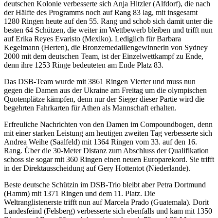
deutschen Kolonie verbesserte sich Anja Hitzler (Alfdorf), die nach
der Hälfte des Programms noch auf Rang 83 lag, mit insgesamt
1280 Ringen heute auf den 55. Rang und schob sich damit unter die
besten 64 Schützen, die weiter im Wettbewerb bleiben und trifft nun
auf Erika Reyes Evaristo (Mexiko). Lediglich für Barbara
Kegelmann (Herten), die Bronzemedaillengewinnerin von Sydney
2000 mit dem deutschen Team, ist der Einzelwettkampf zu Ende,
denn ihre 1253 Ringe bedeuteten am Ende Platz 83.
Das DSB-Team wurde mit 3861 Ringen Vierter und muss nun
gegen die Damen aus der Ukraine am Freitag um die olympischen
Quotenplätze kämpfen, denn nur der Sieger dieser Partie wird die
begehrten Fahrkarten für Athen als Mannschaft erhalten.
Erfreuliche Nachrichten von den Damen im Compoundbogen, denn
mit einer starken Leistung am heutigen zweiten Tag verbesserte sich
Andrea Weihe (Saalfeld) mit 1364 Ringen vom 33. auf den 16.
Rang. Über die 30-Meter Distanz zum Abschluss der Qualifikation
schoss sie sogar mit 360 Ringen einen neuen Europarekord. Sie trifft
in der Direktausscheidung auf Gery Hottentot (Niederlande).
Beste deutsche Schützin im DSB-Trio bleibt aber Petra Dortmund
(Hamm) mit 1371 Ringen und dem 11. Platz. Die
Weltranglistenerste trifft nun auf Marcela Prado (Guatemala). Dorit
Landesfeind (Felsberg) verbesserte sich ebenfalls und kam mit 1350