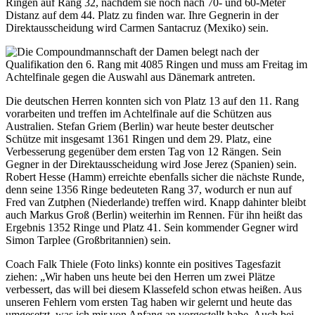
Ringen auf Rang 32, nachdem sie noch nach 70- und 60-Meter
Distanz auf dem 44. Platz zu finden war. Ihre Gegnerin in der
Direktausscheidung wird Carmen Santacruz (Mexiko) sein.
Die Compoundmannschaft der Damen belegt nach der
Qualifikation den 6. Rang mit 4085 Ringen und muss am Freitag im
Achtelfinale gegen die Auswahl aus Dänemark antreten.
Die deutschen Herren konnten sich von Platz 13 auf den 11. Rang
vorarbeiten und treffen im Achtelfinale auf die Schützen aus
Australien. Stefan Griem (Berlin) war heute bester deutscher
Schütze mit insgesamt 1361 Ringen und dem 29. Platz, eine
Verbesserung gegenüber dem ersten Tag von 12 Rängen. Sein
Gegner in der Direktausscheidung wird Jose Jerez (Spanien) sein.
Robert Hesse (Hamm) erreichte ebenfalls sicher die nächste Runde,
denn seine 1356 Ringe bedeuteten Rang 37, wodurch er nun auf
Fred van Zutphen (Niederlande) treffen wird. Knapp dahinter bleibt
auch Markus Groß (Berlin) weiterhin im Rennen. Für ihn heißt das
Ergebnis 1352 Ringe und Platz 41. Sein kommender Gegner wird
Simon Tarplee (Großbritannien) sein.
Coach Falk Thiele (Foto links) konnte ein positives Tagesfazit
ziehen: „Wir haben uns heute bei den Herren um zwei Plätze
verbessert, das will bei diesem Klassefeld schon etwas heißen. Aus
unseren Fehlern vom ersten Tag haben wir gelernt und heute das
umgesetzt, was ich mir von Anfang an vorgestellt habe. Auch bei